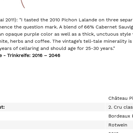
i 2011): "I tasted the 2010 Pichon Lalande on three sepa
ence the question mark. A blend of 66% Cabernet Sauvig
 an opaque purple color as well as a thick, unctuous style
ite, herbs and coffee. The vintage’s tell-tale minerality i
 years of cellaring and should age for 25-30 years."
 - Trinkreife: 2016 – 2046
Château P
ut:
2. Cru clas
Bordeaux P
Rotwein