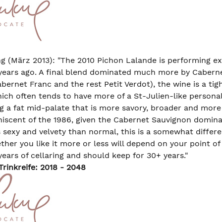
 (März 2013): "The 2010 Pichon Lalande is performing ext
 years ago. A final blend dominated much more by Cabern
ernet Franc and the rest Petit Verdot), the wine is a tig
hich often tends to have more of a St-Julien-like persona
ng a fat mid-palate that is more savory, broader and more
iscent of the 1986, given the Cabernet Sauvignon dominati
 sexy and velvety than normal, this is a somewhat differ
her you like it more or less will depend on your point of
ears of cellaring and should keep for 30+ years."
rinkreife: 2018 - 2048