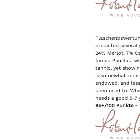
Flaschenbewertung
predicted several
24% Merlot, 7% Cab
famed Pauillac, w
tannic, yet showi
is somewhat remin
endowed, and less
been used to. Whet
needs a good 5-7 y
95+/100 Punkte - T