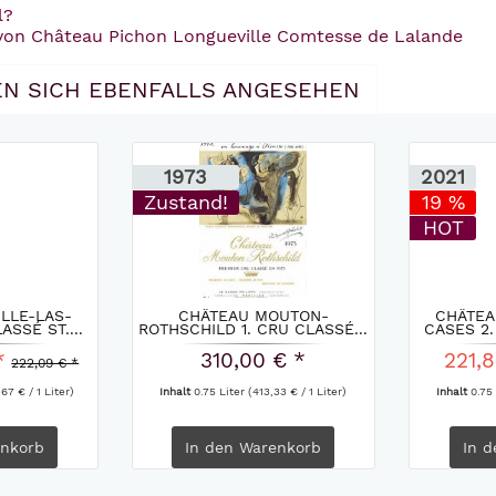
l?
 von Château Pichon Longueville Comtesse de Lalande
N SICH EBENFALLS ANGESEHEN
1973
2021
Zustand!
19 %
HOT
LLE-LAS-
CHÂTEAU MOUTON-
CHÂTEA
ASSÉ ST....
ROTHSCHILD 1. CRU CLASSÉ...
CASES 2.
*
310,00 € *
221,8
222,09 € *
67 € / 1 Liter)
Inhalt
0.75 Liter
(413,33 € / 1 Liter)
Inhalt
0.75
nkorb
In den
Warenkorb
In d