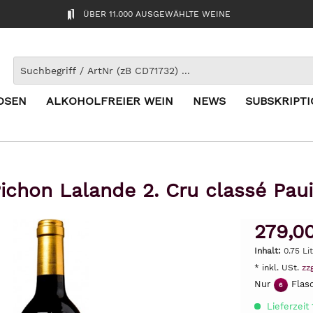
ÜBER 11.000 AUSGEWÄHLTE WEINE
OSEN
ALKOHOLFREIER WEIN
NEWS
SUBSKRIPT
ichon Lalande 2. Cru classé Paui
279,0
Inhalt:
0.75 Li
* inkl. USt.
zz
Nur
Flasc
6
Lieferzeit