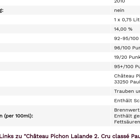
2010
g:
nein
1 x 0,75 Li
14,00 %
92-95/100
96/100 Pu
19/20 Pun
95+/100 P
Château Pi
33250 Paui
Trauben un
Enthält Sc
Brennwert 
 (per 100ml):
Enthält ge
Fettsäuren
Links zu "Château Pichon Lalande 2. Cru classé Pau