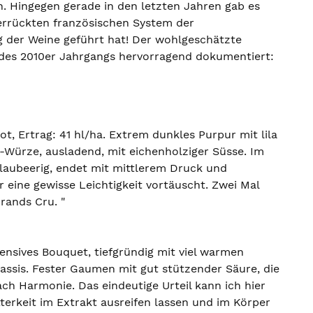
en. Hingegen gerade in den letzten Jahren gab es
errückten französischen System der
g der Weine geführt hat! Der wohlgeschätzte
g des 2010er Jahrgangs hervorragend dokumentiert:
t, Ertrag: 41 hl/ha. Extrem dunkles Purpur mit lila
t-Würze, ausladend, mit eichenholziger Süsse. Im
blaubeerig, endet mit mittlerem Druck und
r eine gewisse Leichtigkeit vortäuscht. Zwei Mal
rands Cru. "
tensives Bouquet, tiefgründig mit viel warmen
assis. Fester Gaumen mit gut stützender Säure, die
ach Harmonie. Das eindeutige Urteil kann ich hier
tterkeit im Extrakt ausreifen lassen und im Körper