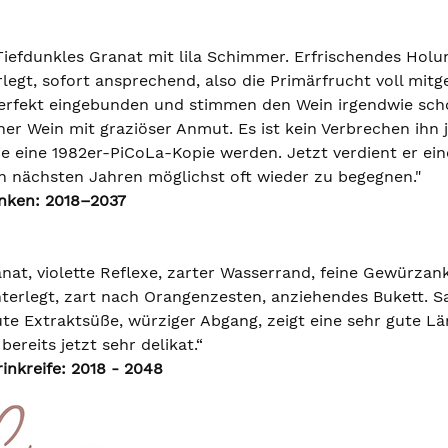
Tiefdunkles Granat mit lila Schimmer. Erfrischendes Hol
legt, sofort ansprechend, also die Primärfrucht voll m
perfekt eingebunden und stimmen den Wein irgendwie sch
ner Wein mit graziöser Anmut. Es ist kein Verbrechen ihn
e eine 1982er-PiCoLa-Kopie werden. Jetzt verdient er ein
n nächsten Jahren möglichst oft wieder zu begegnen."
inken: 2018–2037
nat, violette Reflexe, zarter Wasserrand, feine Gewürza
erlegt, zart nach Orangenzesten, anziehendes Bukett. Saft
ute Extraktsüße, würziger Abgang, zeigt eine sehr gute Lä
ereits jetzt sehr delikat.“
inkreife: 2018 - 2048