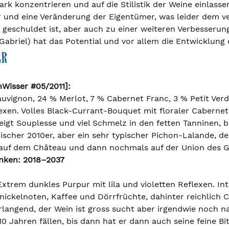
rk konzentrieren und auf die Stilistik der Weine einlass
r und eine Veränderung der Eigentümer, was leider dem v
 geschuldet ist, aber auch zu einer weiteren Verbesserun
Gabriel) hat das Potential und vor allem die Entwicklun
nWisser #05/2011]:
vignon, 24 % Merlot, 7 % Cabernet Franc, 3 % Petit Verdo
lexen. Volles Black-Currant-Bouquet mit floraler Caberne
igt Souplesse und viel Schmelz in den fetten Tanninen, 
ischer 2010er, aber ein sehr typischer Pichon-Lalande, de
 auf dem Château und dann nochmals auf der Union des G
inken: 2018–2037
xtrem dunkles Purpur mit lila und violetten Reflexen. In
ickelnoten, Kaffee und Dörrfrüchte, dahinter reichlich C
rlangend, der Wein ist gross sucht aber irgendwie noch n
10 Jahren fällen, bis dann hat er dann auch seine feine Bi