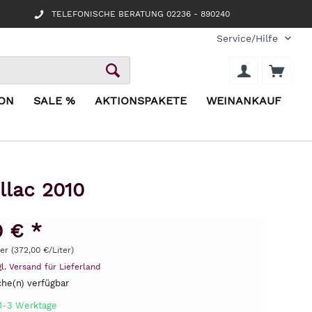
TELEFONISCHE BERATUNG 02236 - 890240
Service/Hilfe
ION
SALE %
AKTIONSPAKETE
WEINANKAUF
llac 2010
0 € *
ter (372,00 €/Liter)
gl. Versand für Lieferland
he(n) verfügbar
 1-3 Werktage