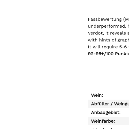
Fassbewertung (Ma
underperformed, h
Verdot, it reveals
with hints of graph
It will require 5-6
92-95+/100 Punkte
Wein:
Abfüller / Weing
Anbaugebiet:
Weinfarbe: