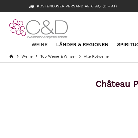
KOSTENLOSER VERSAND AB € 99,- (D + AT)
WEINE
LÄNDER & REGIONEN
SPIRITU
Weine
Top Weine & Winzer
Alle Rotweine
Château P