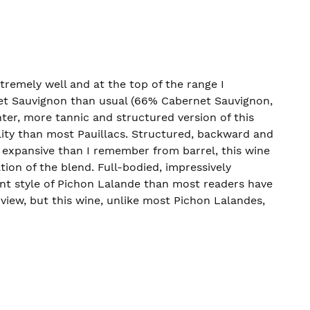
remely well and at the top of the range I
et Sauvignon than usual (66% Cabernet Sauvignon,
hter, more tannic and structured version of this
lity than most Pauillacs. Structured, backward and
 expansive than I remember from barrel, this wine
on of the blend. Full-bodied, impressively
ent style of Pichon Lalande than most readers have
 view, but this wine, unlike most Pichon Lalandes,