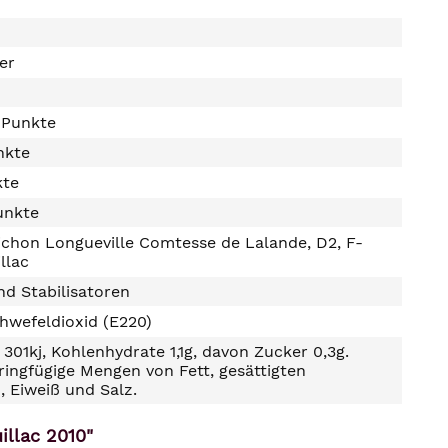
ter
 Punkte
nkte
kte
unkte
chon Longueville Comtesse de Lalande, D2, F-
llac
d Stabilisatoren
hwefeldioxid (E220)
301kj, Kohlenhydrate 1,1g, davon Zucker 0,3g.
ringfügige Mengen von Fett, gesättigten
, Eiweiß und Salz.
illac 2010"