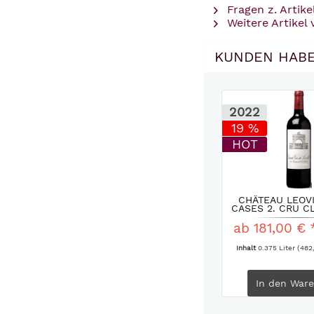
Fragen z. Artike
Weitere Artikel
KUNDEN HABE
2022
19 %
HOT
CHÂTEAU LEOVI
CASES 2. CRU CL
ab 181,00 € 
Inhalt
0.375 Liter
(482,
In den
Ware