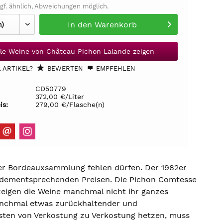
gf. ähnlich, Abweichungen möglich.
In den
Warenkorb
lle Weine von Château Pichon Lalande zeigen
 ARTIKEL?
BEWERTEN
EMPFEHLEN
CD50779
372,00 €/Liter
is:
279,00 €/Flasche(n)
ner Bordeauxsammlung fehlen dürfen. Der 1982er
t dementsprechenden Preisen. Die Pichon Comtesse
zeigen die Weine manchmal nicht ihr ganzes
manchmal etwas zurückhaltender und
isten von Verkostung zu Verkostung hetzen, muss