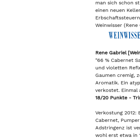
man sich schon sta
einen neuen Kelle
Erbschaftssteuern
Weinwisser (Rene 
Rene Gabriel [Wei
"66 % Cabernet Sau
und violetten Ref
Gaumen cremig, ze
Aromatik. Ein atyp
verkostet. Einmal
18/20 Punkte - Tr
Verkostung 2012: E
Cabernet, Pumpern
Adstringenz ist ve
wohl erst etwa in 