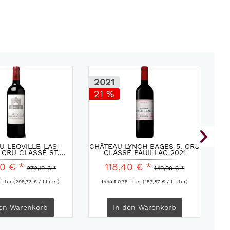
2021
2
21 %
2
U LEOVILLE-LAS-
CHÂTEAU LYNCH BAGES 5. CRU
C
 CRU CLASSÉ ST....
CLASSÉ PAUILLAC 2021
C
0 € *
118,40 € *
272,19 € *
149,99 € *
 Liter
(295,73 € / 1 Liter)
Inhalt
0.75 Liter
(157,87 € / 1 Liter)
en
Warenkorb
In den
Warenkorb