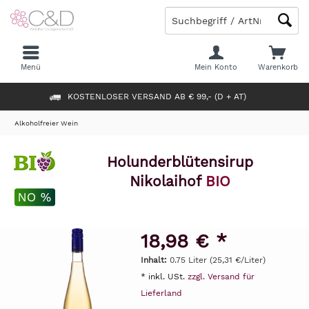
Menü
Mein Konto
Warenkorb
KOSTENLOSER VERSAND AB € 99,- (D + AT)
Alkoholfreier Wein
Holunderblütensirup
Nikolaihof
BIO
18,98 € *
Inhalt:
0.75 Liter (25,31 €/Liter)
* inkl. USt.
zzgl. Versand für
Lieferland