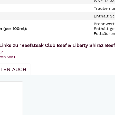
WKF, D-33
Trauben un
Enthält Sc
Brennwert 
 (per 100ml):
Enthält ge
Fettsäuren
inks zu "Beefsteak Club Beef & Liberty Shiraz Beef
l?
 von WKF
TEN AUCH