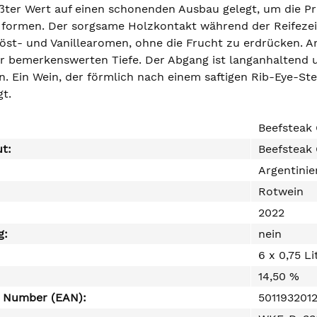
ößter Wert auf einen schonenden Ausbau gelegt, um die Pr
 formen. Der sorgsame Holzkontakt während der Reifezeit
 Röst- und Vanillearomen, ohne die Frucht zu erdrücken. 
er bemerkenswerten Tiefe. Der Abgang ist langanhaltend u
. Ein Wein, der förmlich nach einem saftigen Rib-Eye-S
gt.
Beefsteak 
ut:
Beefsteak
Argentinie
Rotwein
2022
g:
nein
6 x 0,75 Li
14,50 %
e Number (EAN):
501193201