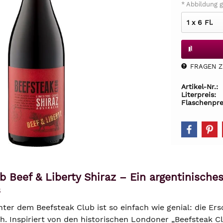
* Abbildung g
FRAGEN Z.
Artikel-Nr.:
Literpreis:
Flaschenpre
b Beef & Liberty Shiraz – Ein argentinische
s
nter dem Beefsteak Club ist so einfach wie genial: die Er
ch. Inspiriert von den historischen Londoner „Beefsteak C