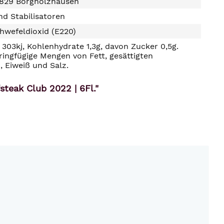
829 Borgholzhausen
d Stabilisatoren
hwefeldioxid (E220)
303kj, Kohlenhydrate 1,3g, davon Zucker 0,5g.
ringfügige Mengen von Fett, gesättigten
, Eiweiß und Salz.
steak Club 2022 | 6Fl."