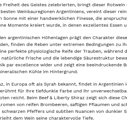
e Freiheit des Geistes zelebrierten, bringt dieser Rotwein
 besten Weinbauregionen Argentiniens, vereint dieser rei
 Sonne mit einer handwerklichen Finesse, die anspruchsvol
jene Momente kreiert wurde, in denen exzellentes Essen u
den argentinischen Höhenlagen prägt den Charakter diese
den, finden die Reben unter extremen Bedingungen zu ih
eine perfekte physiologische Reife der Trauben, während 
 natürliche Frische und die lebendige Säurestruktur bewa
ik par excellence wider und zeigt eine beeindruckende Ba
mineralischen Kühle im Hintergrund.
z, in Europa oft als Syrah bekannt, findet in Argentinie
t berühmt für ihre tiefdunkle Farbe und ihr unverwechsel
ten reicht. Beim Beef & Liberty Shiraz zeigt sich diese Ch
romen von reifen Brombeeren, saftigen Pflaumen und sch
 schwarzen Pfeffers und subtilen Nuancen von dunkler 
leiht dem Wein seine charaktervolle Tiefe.