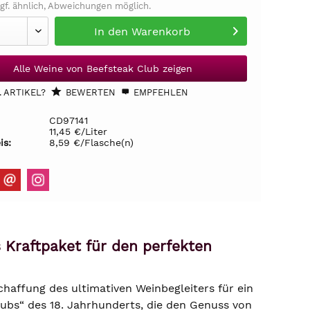
gf. ähnlich, Abweichungen möglich.
In den
Warenkorb
Alle Weine von Beefsteak Club zeigen
 ARTIKEL?
BEWERTEN
EMPFEHLEN
CD97141
11,45 €/Liter
is:
8,59 €/Flasche(n)
s Kraftpaket für den perfekten
schaffung des ultimativen Weinbegleiters für ein
lubs“ des 18. Jahrhunderts, die den Genuss von