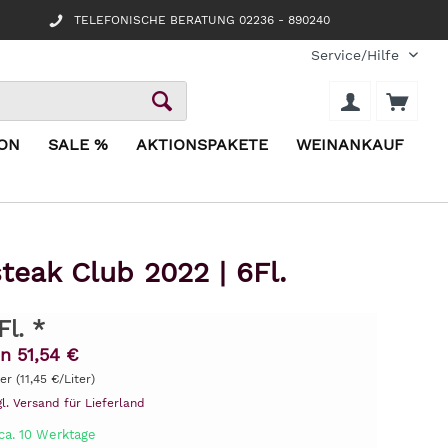
TELEFONISCHE BERATUNG 02236 - 890240
Service/Hilfe
ION
SALE %
AKTIONSPAKETE
WEINANKAUF
teak Club 2022 | 6Fl.
Fl. *
n 51,54 €
er (11,45 €/Liter)
gl. Versand für Lieferland
ca. 10 Werktage