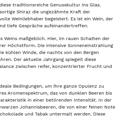
 diese traditionsreiche Genusskultur ins Glas.
nsortige Shiraz die ungezähmte Kraft der
le Weinliebhaber begeistert. Es ist ein Wein, der
nd tiefe Gespräche aufeinandertreffen.
s Weins maßgeblich. Hier, im rauen Schatten der
rer Höchstform. Die intensive Sonneneinstrahlung
die kühlen Winde, die nachts von den Bergen
hren. Der aktuelle Jahrgang spiegelt diese
lance zwischen reifer, konzentrierter Frucht und
n ideale Bedingungen, um ihre ganze Opulenz zu
bares Aromenspektrum, das von dunklen Beeren bis
arakteristik in einer betörenden Intensität. In der
warzen Johannisbeeren, die von einer feinen Note
Schokolade und Tabak untermalt werden. Diese