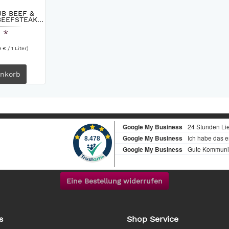
B BEEF &
EEFSTEAK...
 *
9 € / 1 Liter)
nkorb
Eine Bestellung widerrufen
s
Shop Service