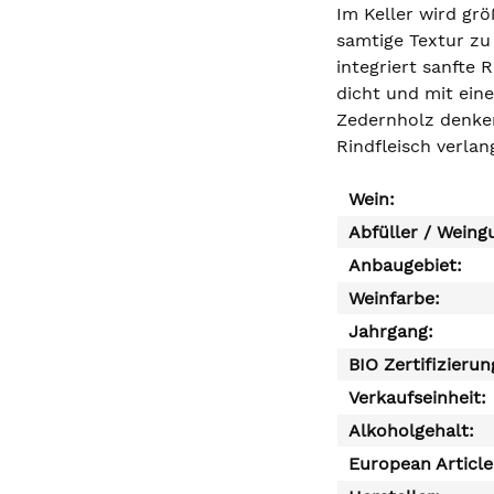
Im Keller wird gr
samtige Textur zu
integriert sanfte
dicht und mit ein
Zedernholz denken
Rindfleisch verlan
Wein:
Abfüller / Weing
Anbaugebiet:
Weinfarbe:
Jahrgang:
BIO Zertifizierun
Verkaufseinheit:
Alkoholgehalt:
European Articl