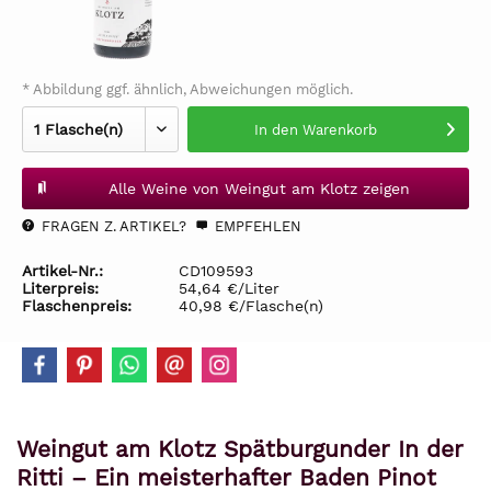
* Abbildung ggf. ähnlich, Abweichungen möglich.
In den
Warenkorb
Alle Weine von Weingut am Klotz zeigen
FRAGEN Z. ARTIKEL?
EMPFEHLEN
Artikel-Nr.:
CD109593
Literpreis:
54,64 €/Liter
Flaschenpreis:
40,98 €/Flasche(n)
Weingut am Klotz Spätburgunder In der
Ritti – Ein meisterhafter Baden Pinot