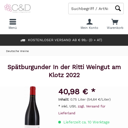
Menü
Mein Konto
Warenkorb
KOSTENLOSER VERSAND AB € 99,- (D + AT)
Deutsche Weine
Spätburgunder In der Ritti Weingut am
Klotz 2022
40,98 € *
Inhalt:
0.75 Liter (54,64 €/Liter)
* inkl. USt.
zzgl. Versand für
Lieferland
Lieferzeit ca. 10 Werktage