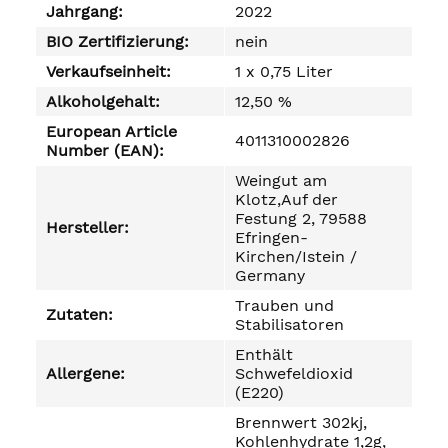
Jahrgang:
2022
BIO Zertifizierung:
nein
Verkaufseinheit:
1 x 0,75 Liter
Alkoholgehalt:
12,50 %
European Article
4011310002826
Number (EAN):
Weingut am
Klotz,Auf der
Festung 2, 79588
Hersteller:
Efringen-
Kirchen/Istein /
Germany
Trauben und
Zutaten:
Stabilisatoren
Enthält
Allergene:
Schwefeldioxid
(E220)
Brennwert 302kj,
Kohlenhydrate 1,2g,