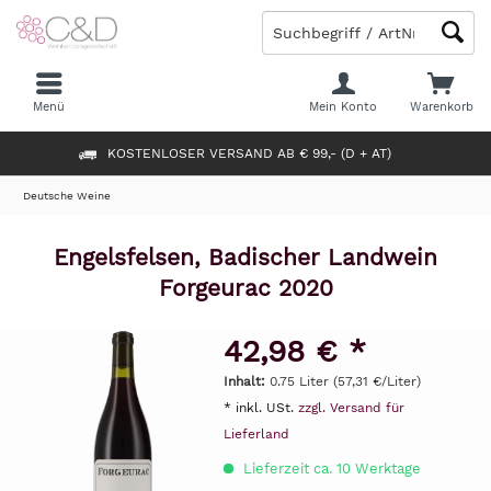
Menü
Mein Konto
Warenkorb
KOSTENLOSER VERSAND AB € 99,- (D + AT)
Deutsche Weine
Engelsfelsen, Badischer Landwein
Forgeurac 2020
42,98 € *
Inhalt:
0.75 Liter (57,31 €/Liter)
* inkl. USt.
zzgl. Versand für
Lieferland
Lieferzeit ca. 10 Werktage