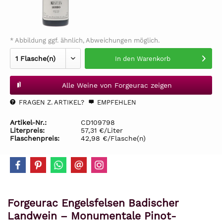
* Abbildung ggf. ähnlich, Abweichungen möglich.
In den
Warenkorb
Alle Weine von Forgeurac zeigen
FRAGEN Z. ARTIKEL?
EMPFEHLEN
Artikel-Nr.:
CD109798
Literpreis:
57,31 €/Liter
Flaschenpreis:
42,98 €/Flasche(n)
Forgeurac Engelsfelsen Badischer
Landwein – Monumentale Pinot-