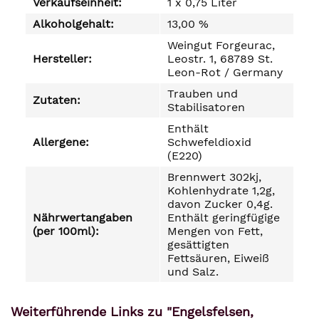
Verkaufseinheit:
1 x 0,75 Liter
Alkoholgehalt:
13,00 %
Weingut Forgeurac,
Hersteller:
Leostr. 1, 68789 St.
Leon-Rot / Germany
Trauben und
Zutaten:
Stabilisatoren
Enthält
Allergene:
Schwefeldioxid
(E220)
Brennwert 302kj,
Kohlenhydrate 1,2g,
davon Zucker 0,4g.
Nährwertangaben
Enthält geringfügige
(per 100ml):
Mengen von Fett,
gesättigten
Fettsäuren, Eiweiß
und Salz.
Weiterführende Links zu "Engelsfelsen,