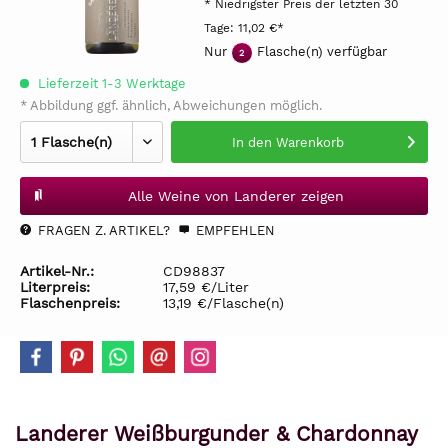
* Niedrigster Preis der letzten 30
Tage:
11,02 €*
Nur
Flasche(n) verfügbar
2
Lieferzeit 1-3 Werktage
* Abbildung ggf. ähnlich, Abweichungen möglich.
In den
Warenkorb
Alle Weine von Landerer zeigen
FRAGEN Z. ARTIKEL?
EMPFEHLEN
Artikel-Nr.:
CD98837
Literpreis:
17,59 €/Liter
Flaschenpreis:
13,19 €/Flasche(n)
Landerer Weißburgunder & Chardonnay