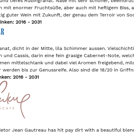
 und tiefes Rubingranat. Nase mit sehr schöner, beeindr
ch mit enormer Fruchtsüße, aber auch mit heftigem Biss, 
htig guter Wein mit Zukunft, der genau dem Terroir von So
inken: 2016 - 2031
nat, dicht in der Mitte, lila Schimmer aussen. Vielschich
n und Cassis, darin eine fein grasige Cabernet-Note, wel
men mittelschlank und dabei viel Aromen freigebend, milc
werden bis zur Genussreife. Also sind die 18/20 in Griffn
nken: 2016 - 2031
ietor Jean Gautreau has hit pay dirt with a beautiful bl