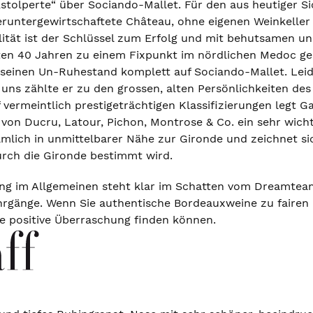
„stolperte“ über Sociando-Mallet. Für den aus heutiger S
runtergewirtschaftete Château, ohne eigenen Weinkeller
ität ist der Schlüssel zum Erfolg und mit behutsamen un
zten 40 Jahren zu einem Fixpunkt im nördlichen Medoc g
 seinen Un-Ruhestand komplett auf Sociando-Mallet. Lei
 uns zählte er zu den grossen, alten Persönlichkeiten des
 vermeintlich prestigeträchtigen Klassifizierungen legt 
von Ducru, Latour, Pichon, Montrose & Co. ein sehr wichti
ämlich in unmittelbarer Nähe zur Gironde und zeichnet 
urch die Gironde bestimmt wird.
ng im Allgemeinen steht klar im Schatten vom Dreamtea
rgänge. Wenn Sie authentische Bordeauxweine zu fairen 
re positive Überraschung finden können.