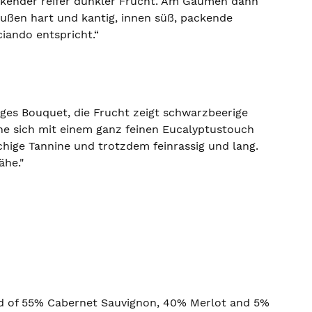
uckender reifer dunkler Frucht. Am Gaumen dann
außen hart und kantig, innen süß, packende
ciando entspricht.“
tiges Bouquet, die Frucht zeigt schwarzbeerige
che sich mit einem ganz feinen Eucalyptustouch
hige Tannine und trotzdem feinrassig und lang.
ähe."
end of 55% Cabernet Sauvignon, 40% Merlot and 5%