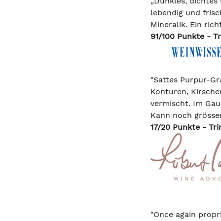
„Dunkles, dichtes
lebendig und fris
Mineralik. Ein ric
91/100 Punkte - Tr
"Sattes Purpur-Gra
Konturen, Kirsche
vermischt. Im Gau
Kann noch grösser 
17/20 Punkte - Tri
"Once again propr