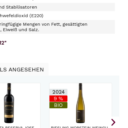
d Stabilisatoren
hwefeldioxid (E220)
ringfügige Mengen von Fett, gesättigten
, Eiweiß und Salz.
12"
LLS ANGESEHEN
2024
2
9 %
BIO
TA RESERVA JOSE
RIESLING MORSTEIN WEINGUT
VA