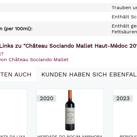
Trauben un
Enthält Sc
Enthält ge
 (per 100ml):
Fettsäuren
Links zu "Château Sociando Mallet Haut-Médoc 20
l?
 von Château Sociando Mallet
TEN AUCH
KUNDEN HABEN SICH EBENFA
2020
2023
NTA DA LIXA
HERDADE DO ROCIM AMPHORA
PERIQUI