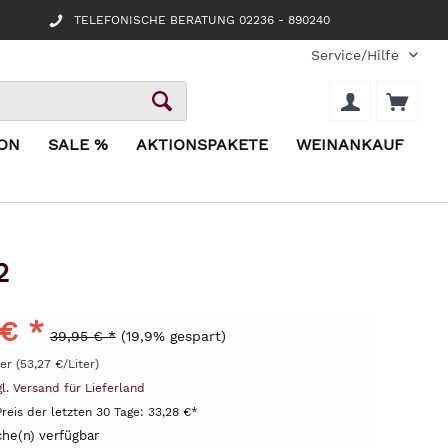
TELEFONISCHE BERATUNG 02236 - 890240
Service/Hilfe
ION
SALE %
AKTIONSPAKETE
WEINANKAUF
2
 € *
39,95 € *
(19,9% gespart)
ter (53,27 €/Liter)
gl. Versand für Lieferland
Preis der letzten 30 Tage:
33,28 €*
he(n) verfügbar