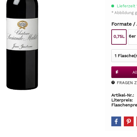
Lieferzeit
* Abbildung g
Formate /
6er
0,75L
Al
FRAGEN Z.
Artikel-Nr.:
Literpreis:
Flaschenpre