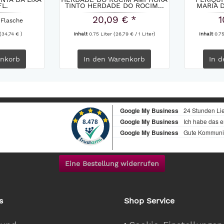
FL.
TINTO HERDADE DO ROCIM...
MARIA 
20,09 € *
1
 Flasche
(34,74 € )
Inhalt
0.75 Liter
(26,79 € / 1 Liter)
Inhalt
0.7
nkorb
In den
Warenkorb
In d
Eine Bestellung widerrufen
s
Shop Service