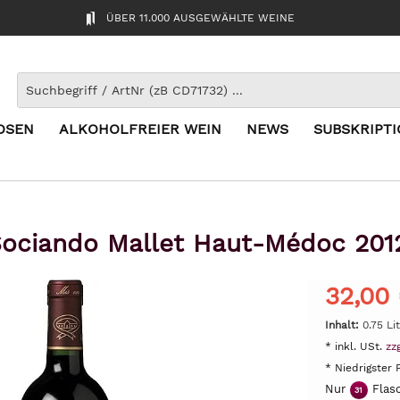
ÜBER 11.000 AUSGEWÄHLTE WEINE
OSEN
ALKOHOLFREIER WEIN
NEWS
SUBSKRIPT
ociando Mallet Haut-Médoc 201
32,00
Inhalt:
0.75 Li
* inkl. USt.
zz
* Niedrigster 
Nur
Flasc
31