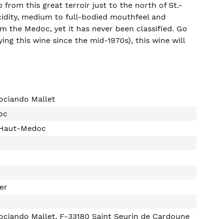
rom this great terroir just to the north of St.-
idity, medium to full-bodied mouthfeel and
rom the Medoc, yet it has never been classified. Go
ng this wine since the mid-1970s), this wine will
ociando Mallet
oc
 Haut-Medoc
ter
ciando Mallet, F-33180 Saint Seurin de Cardoune