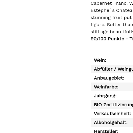
Cabernet Franc. Wo
Estephe´s Chateau
stunning fruit put
figure. Softer tha
still age beautifull
90/100 Punkte - Tr
Wein:
Abfüller / Weing
Anbaugebiet:
Weinfarbe:
Jahrgang:
BIO Zertifizierun
Verkaufseinheit:
Alkoholgehalt:
Hersteller: