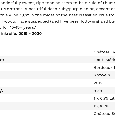
nderfully sweet, ripe tannins seem to be a rule of thumb f
 Montrose. A beautiful deep ruby/purple color, decent ac
 this wine right in the midst of the best classified crus f
n I would have suspected (and I´ve been following and buyi
y for 10-15+ years."
inkreife: 2015 - 2030
Château S
ut:
Haut-Méd
Bordeaux
Rotwein
2012
g:
nein
1 x 0,75 Li
13,00 %
Château So