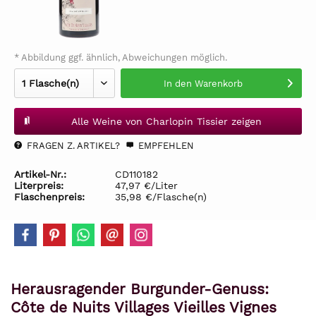
* Abbildung ggf. ähnlich, Abweichungen möglich.
In den
Warenkorb
Alle Weine von Charlopin Tissier zeigen
FRAGEN Z. ARTIKEL?
EMPFEHLEN
Artikel-Nr.:
CD110182
Literpreis:
47,97 €/Liter
Flaschenpreis:
35,98 €/Flasche(n)
Herausragender Burgunder-Genuss:
Côte de Nuits Villages Vieilles Vignes