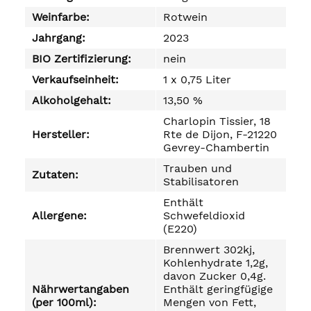
Weinfarbe:
Rotwein
Jahrgang:
2023
BIO Zertifizierung:
nein
Verkaufseinheit:
1 x 0,75 Liter
Alkoholgehalt:
13,50 %
Charlopin Tissier, 18
Hersteller:
Rte de Dijon, F-21220
Gevrey-Chambertin
Trauben und
Zutaten:
Stabilisatoren
Enthält
Allergene:
Schwefeldioxid
(E220)
Brennwert 302kj,
Kohlenhydrate 1,2g,
davon Zucker 0,4g.
Nährwertangaben
Enthält geringfügige
(per 100ml):
Mengen von Fett,