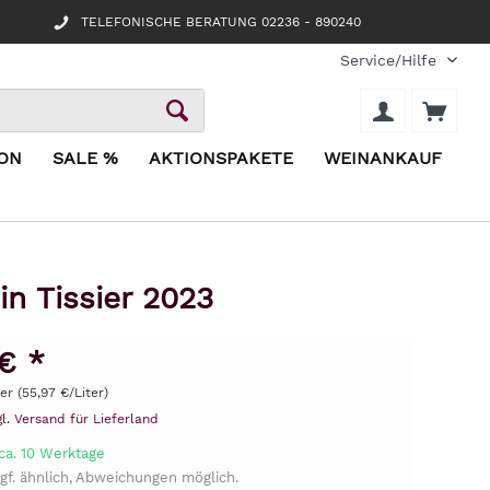
TELEFONISCHE BERATUNG 02236 - 890240
Service/Hilfe
ION
SALE %
AKTIONSPAKETE
WEINANKAUF
n Tissier 2023
€ *
ter (55,97 €/Liter)
gl. Versand für Lieferland
ca. 10 Werktage
gf. ähnlich, Abweichungen möglich.