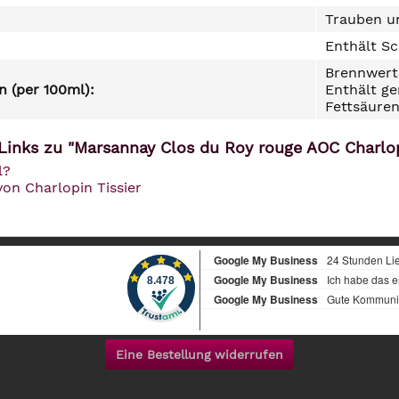
Trauben un
Enthält Sc
Brennwert 
 (per 100ml):
Enthält ge
Fettsäuren
Links zu "Marsannay Clos du Roy rouge AOC Charlop
l?
von Charlopin Tissier
Eine Bestellung widerrufen