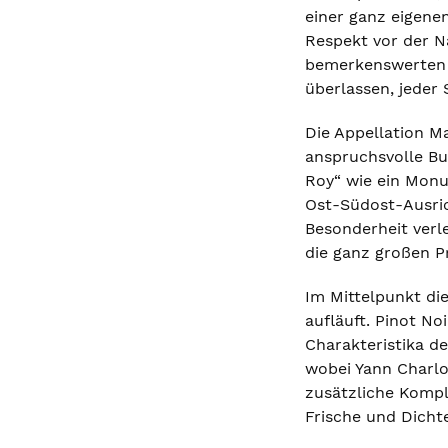
einer ganz eigenen
Respekt vor der Na
bemerkenswerten B
überlassen, jeder 
Die Appellation M
anspruchsvolle Bu
Roy“ wie ein Monum
Ost-Südost-Ausric
Besonderheit verle
die ganz großen P
Im Mittelpunkt di
aufläuft. Pinot No
Charakteristika d
wobei Yann Charlo
zusätzliche Kompl
Frische und Dichte