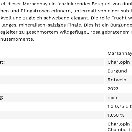
ltet dieser Marsannay ein faszinierendes Bouquet von dun
lchen und Pfingstrosen erinnern, untermalt von einer su
ckvoll und zugleich schwebend elegant. Die reife Frucht 
langes, mineralisch-salziges Finale. Dies ist ein Burgunde
egleiter zu geschmortem Wildgeflügel, rosa gebratenem E
enussmomente.
Marsannay
ut:
Charlopin 
Burgund
Rotwein
2023
g:
nein
1 x 0,75 Li
13,50 %
Charlopin 
Chamberti