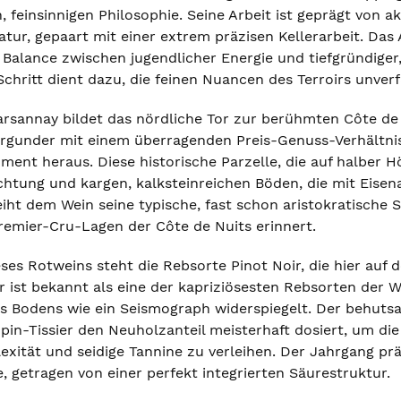
, feinsinnigen Philosophie. Seine Arbeit ist geprägt von 
tur, gepaart mit einer extrem präzisen Kellerarbeit. Das 
alance zwischen jugendlicher Energie und tiefgründiger, 
Schritt dient dazu, die feinen Nuancen des Terroirs unverf
arsannay bildet das nördliche Tor zur berühmten Côte de 
rgunder mit einem überragenden Preis-Genuss-Verhältnis.
ent heraus. Diese historische Parzelle, die auf halber Hö
htung und kargen, kalksteinreichen Böden, die mit Eisen
iht dem Wein seine typische, fast schon aristokratische St
remier-Cru-Lagen der Côte de Nuits erinnert.
eses Rotweins steht die Rebsorte Pinot Noir, die hier auf
ir ist bekannt als eine der kapriziösesten Rebsorten der 
es Bodens wie ein Seismograph widerspiegelt. Der behutsa
pin-Tissier den Neuholzanteil meisterhaft dosiert, um die
exität und seidige Tannine zu verleihen. Der Jahrgang prä
, getragen von einer perfekt integrierten Säurestruktur.