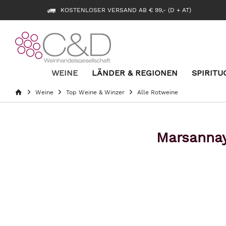
KOSTENLOSER VERSAND AB € 99,- (D + AT)
WEINE
LÄNDER & REGIONEN
SPIRITU
Weine
Top Weine & Winzer
Alle Rotweine
Marsannay