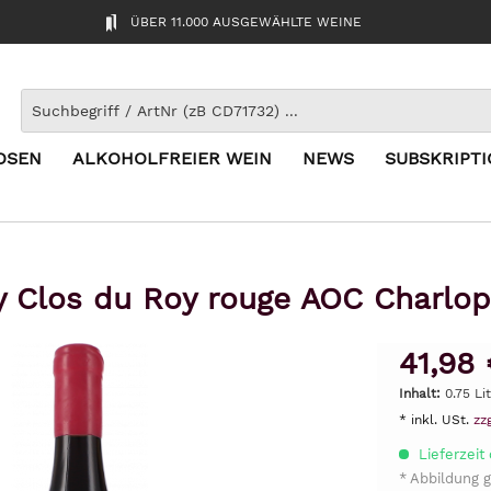
ÜBER 11.000 AUSGEWÄHLTE WEINE
OSEN
ALKOHOLFREIER WEIN
NEWS
SUBSKRIPT
 Clos du Roy rouge AOC Charlopi
41,98 
Inhalt:
0.75 Li
* inkl. USt.
zz
Lieferzeit 
* Abbildung g