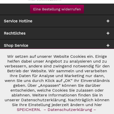
Eine Bestellung widerrufen
Service Hotline
Rechtliches
Shop Service
Wir setzen auf unserer Website Cookies ein. Einige
Aktiv
Notwendig
Zahlung & Versand
helfen dabei unser Angebot zu analysieren und zu
verbessern, andere sind zwingend notwendig für den
Betrieb der Website. Wir sammeln und verarbeiten
Inaktiv
Marketing
Ihre Daten für Analyse und Marketing nur dann,
wenn Sie uns durch Klick auf „OK“ Ihr Einverständnis
geben. Über „Anpassen“ können Sie darüber
Inaktiv
Tracking
entscheiden, welche Cookies Sie zulassen oder
ablehnen. Weitere Informationen finden Sie in
* ALLE PREISE INKL. GESETZL. UMSATZSTEUER ZZGL.
VERSANDKOSTEN
UND GGF. NACHNAHMEGEBÜHREN, WENN NICHT
unserer Datenschutzerklärung. Nachträglich können
Inaktiv
Personalisierung
ANDERS BESCHRIEBEN
Sie Ihre Einstellung jederzeit ändern und hier
© 2026 C&D WEINHANDEL - ALL RIGHTS RESERVED. THEME BY
SPEICHERN.
– Datenschutzerklärung –
THEMEWARE®