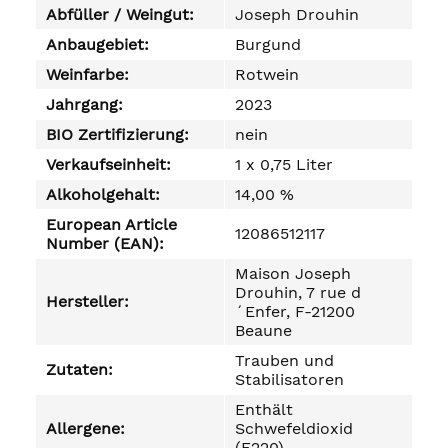
Abfüller / Weingut:
Joseph Drouhin
Anbaugebiet:
Burgund
Weinfarbe:
Rotwein
Jahrgang:
2023
BIO Zertifizierung:
nein
Verkaufseinheit:
1 x 0,75 Liter
Alkoholgehalt:
14,00 %
European Article
12086512117
Number (EAN):
Maison Joseph
Drouhin, 7 rue d
Hersteller:
´Enfer, F-21200
Beaune
Trauben und
Zutaten:
Stabilisatoren
Enthält
Allergene:
Schwefeldioxid
(E220)