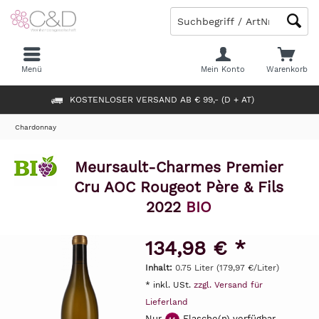
Menü
Mein Konto
Warenkorb
KOSTENLOSER VERSAND AB € 99,- (D + AT)
Chardonnay
Meursault-Charmes Premier
Cru AOC Rougeot Père & Fils
2022
BIO
134,98 € *
Inhalt:
0.75 Liter (179,97 €/Liter)
* inkl. USt.
zzgl. Versand für
Lieferland
Nur
Flasche(n) verfügbar