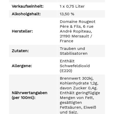
Verkaufseinheit:
1 x 0,75 Liter
Alkoholgehalt:
13,50 %
Domaine Rougeot
Père & Fils, 6 rue
Hersteller:
André Ropiteau,
21190 Mersault /
France
Trauben und
Zutaten:
Stabilisatoren
Enthält
Allergene:
Schwefeldioxid
(E220)
Brennwert 302kj,
Kohlenhydrate 1,2g,
davon Zucker 0,4g.
Nährwertangaben
Enthält geringfügige
(per 100ml):
Mengen von Fett,
gesättigten
Fettsäuren, Eiweiß
und Salz.