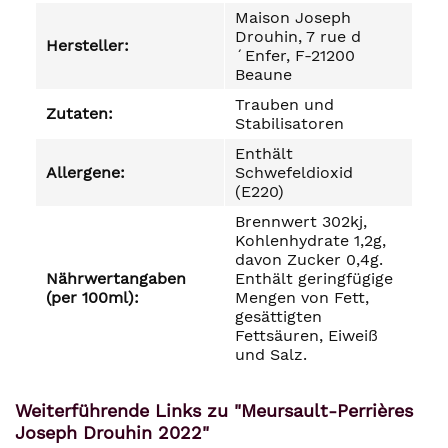
Maison Joseph
Drouhin, 7 rue d
Hersteller:
´Enfer, F-21200
Beaune
Trauben und
Zutaten:
Stabilisatoren
Enthält
Allergene:
Schwefeldioxid
(E220)
Brennwert 302kj,
Kohlenhydrate 1,2g,
davon Zucker 0,4g.
Nährwertangaben
Enthält geringfügige
(per 100ml):
Mengen von Fett,
gesättigten
Fettsäuren, Eiweiß
und Salz.
Weiterführende Links zu "Meursault-Perrières
Joseph Drouhin 2022"