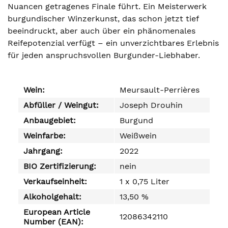
Nuancen getragenes Finale führt. Ein Meisterwerk
burgundischer Winzerkunst, das schon jetzt tief
beeindruckt, aber auch über ein phänomenales
Reifepotenzial verfügt – ein unverzichtbares Erlebnis
für jeden anspruchsvollen Burgunder-Liebhaber.
Wein:
Meursault-Perrières
Abfüller / Weingut:
Joseph Drouhin
Anbaugebiet:
Burgund
Weinfarbe:
Weißwein
Jahrgang:
2022
BIO Zertifizierung:
nein
Verkaufseinheit:
1 x 0,75 Liter
Alkoholgehalt:
13,50 %
European Article
12086342110
Number (EAN):