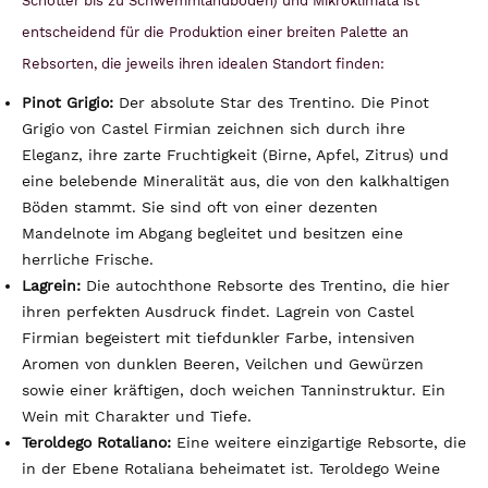
Schotter bis zu Schwemmlandböden) und Mikroklimata ist
entscheidend für die Produktion einer breiten Palette an
Rebsorten, die jeweils ihren idealen Standort finden:
Pinot Grigio:
Der absolute Star des Trentino. Die Pinot
Grigio von Castel Firmian zeichnen sich durch ihre
Eleganz, ihre zarte Fruchtigkeit (Birne, Apfel, Zitrus) und
eine belebende Mineralität aus, die von den kalkhaltigen
Böden stammt. Sie sind oft von einer dezenten
Mandelnote im Abgang begleitet und besitzen eine
herrliche Frische.
Lagrein:
Die autochthone Rebsorte des Trentino, die hier
ihren perfekten Ausdruck findet. Lagrein von Castel
Firmian begeistert mit tiefdunkler Farbe, intensiven
Aromen von dunklen Beeren, Veilchen und Gewürzen
sowie einer kräftigen, doch weichen Tanninstruktur. Ein
Wein mit Charakter und Tiefe.
Teroldego Rotaliano:
Eine weitere einzigartige Rebsorte, die
in der Ebene Rotaliana beheimatet ist. Teroldego Weine