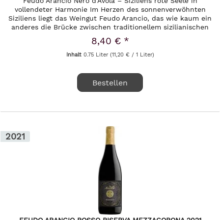
Feudo Arancio Nero d’Avola – Siziliens rote Seele in
vollendeter Harmonie Im Herzen des sonnenverwöhnten
Siziliens liegt das Weingut Feudo Arancio, das wie kaum ein
anderes die Brücke zwischen traditionellem sizilianischen
Weinbau und...
8,40 € *
Inhalt
0.75 Liter
(11,20 € / 1 Liter)
Bestellen
2021
FEUDO ARANCIO ROSSO RISERVA MEZZACORONA 2021