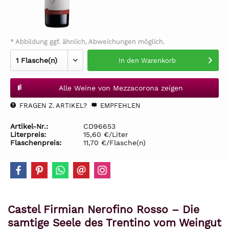
* Abbildung ggf. ähnlich, Abweichungen möglich.
In den
Warenkorb
Alle Weine von Mezzacorona zeigen
FRAGEN Z. ARTIKEL?
EMPFEHLEN
Artikel-Nr.:
CD96653
Literpreis:
15,60 €/Liter
Flaschenpreis:
11,70 €/Flasche(n)
Castel Firmian Nerofino Rosso – Die
samtige Seele des Trentino vom Weingut