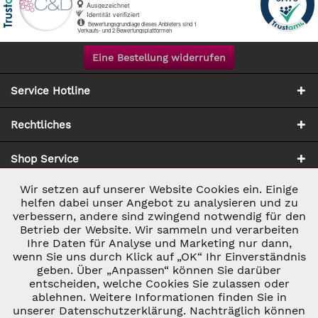
Eine Bestellung widerrufen
Service Hotline
Rechtliches
Shop Service
Wir setzen auf unserer Website Cookies ein. Einige
Aktiv
Notwendig
Zahlung & Versand
helfen dabei unser Angebot zu analysieren und zu
verbessern, andere sind zwingend notwendig für den
Betrieb der Website. Wir sammeln und verarbeiten
Inaktiv
Marketing
Ihre Daten für Analyse und Marketing nur dann,
wenn Sie uns durch Klick auf „OK“ Ihr Einverständnis
geben. Über „Anpassen“ können Sie darüber
Inaktiv
Tracking
entscheiden, welche Cookies Sie zulassen oder
ablehnen. Weitere Informationen finden Sie in
* ALLE PREISE INKL. GESETZL. UMSATZSTEUER ZZGL.
VERSANDKOSTEN
UND GGF. NACHNAHMEGEBÜHREN, WENN NICHT
unserer Datenschutzerklärung. Nachträglich können