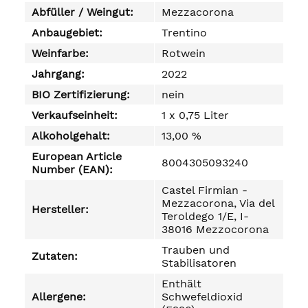
Abfüller / Weingut:
Mezzacorona
Anbaugebiet:
Trentino
Weinfarbe:
Rotwein
Jahrgang:
2022
BIO Zertifizierung:
nein
Verkaufseinheit:
1 x 0,75 Liter
Alkoholgehalt:
13,00 %
European Article
8004305093240
Number (EAN):
Castel Firmian -
Mezzacorona, Via del
Hersteller:
Teroldego 1/E, I-
38016 Mezzocorona
Trauben und
Zutaten:
Stabilisatoren
Enthält
Allergene:
Schwefeldioxid