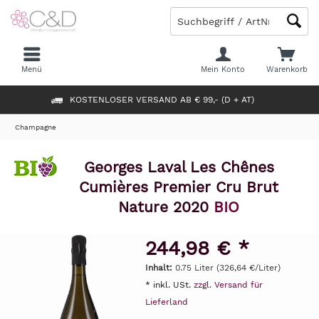
Menü
Mein Konto
Warenkorb
KOSTENLOSER VERSAND AB € 99,- (D + AT)
Champagne
Georges Laval Les Chênes
Cumières Premier Cru Brut
Nature 2020
BIO
244,98 € *
Inhalt:
0.75 Liter (326,64 €/Liter)
* inkl. USt.
zzgl. Versand für
Lieferland