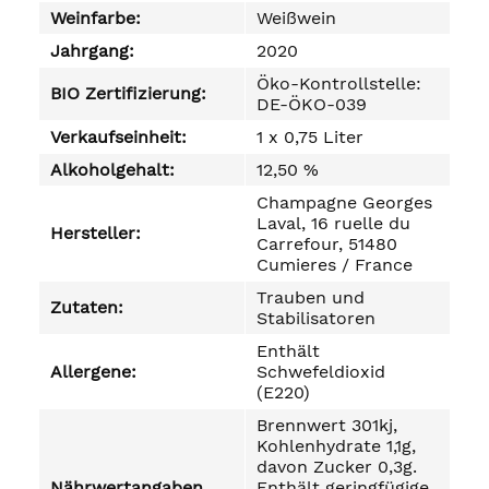
Weinfarbe:
Weißwein
Jahrgang:
2020
Öko-Kontrollstelle:
BIO Zertifizierung:
DE-ÖKO-039
Verkaufseinheit:
1 x 0,75 Liter
Alkoholgehalt:
12,50 %
Champagne Georges
Laval, 16 ruelle du
Hersteller:
Carrefour, 51480
Cumieres / France
Trauben und
Zutaten:
Stabilisatoren
Enthält
Allergene:
Schwefeldioxid
(E220)
Brennwert 301kj,
Kohlenhydrate 1,1g,
davon Zucker 0,3g.
Nährwertangaben
Enthält geringfügige