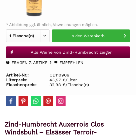
* Abbildung ggf. ähnlich, Abweichungen möglich.
In den
Warenkorb
Alle Weine von Zind-Humbrecht zeigen
FRAGEN Z. ARTIKEL?
EMPFEHLEN
Artikel-Nr.:
CD110909
Literpreis:
43,97 €/Liter
Flaschenpreis:
32,98 €/Flasche(n)
Zind-Humbrecht Auxerrois Clos
Windsbuhl – Elsässer Terroir-