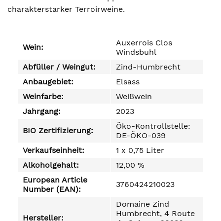
charakterstarker Terroirweine.
Auxerrois Clos
Wein:
Windsbuhl
Abfüller / Weingut:
Zind-Humbrecht
Anbaugebiet:
Elsass
Weinfarbe:
Weißwein
Jahrgang:
2023
Öko-Kontrollstelle:
BIO Zertifizierung:
DE-ÖKO-039
Verkaufseinheit:
1 x 0,75 Liter
Alkoholgehalt:
12,00 %
European Article
3760424210023
Number (EAN):
Domaine Zind
Humbrecht, 4 Route
Hersteller: