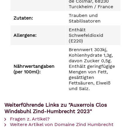
de Colmar, 68230
Turckheim / France
Trauben und
Zutaten:
Stabilisatoren
Enthält
Allergene:
Schwefeldioxid
(E220)
Brennwert 303kj,
Kohlenhydrate 1,3g,
davon Zucker 0,5g.
Nährwertangaben
Enthält geringfügige
(per 100ml):
Mengen von Fett,
gesättigten
Fettsäuren, Eiweiß
und Salz.
Weiterführende Links zu "Auxerrois Clos
Windsbuhl Zind-Humbrecht 2023"
Fragen z. Artikel?
Weitere Artikel von Domaine Zind Humbrecht