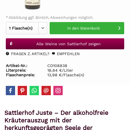
* Abbildung ggf. ähnlich, Abweichungen möglich.
In den
Warenkorb
Alle Weine von Sattlerhof zeigen
FRAGEN Z. ARTIKEL?
EMPFEHLEN
Artikel-Nr.:
CD108838
Literpreis:
18,64 €/Liter
Flaschenpreis:
13,98 €/Flasche(n)
Sattlerhof Juste – Der alkoholfreie
Kräuterauszug mit der
herkunftsgeprägten Seele der