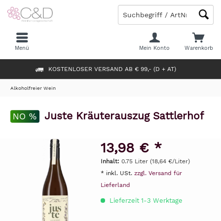
Menü
Mein Konto
Warenkorb
KOSTENLOSER VERSAND AB € 99,- (D + AT)
Alkoholfreier Wein
Juste Kräuterauszug Sattlerhof
13,98 € *
Inhalt:
0.75 Liter (18,64 €/Liter)
* inkl. USt.
zzgl. Versand für
Lieferland
Lieferzeit 1-3 Werktage