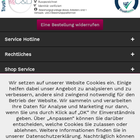
Eine Bestellung widerrufen
Service Hotline
Rechtliches
Shop Service
Wir setzen auf unserer Website Cookies ein. Einige
Aktiv
Notwendig
Zahlung & Versand
helfen dabei unser Angebot zu analysieren und zu
verbessern, andere sind zwingend notwendig für den
Betrieb der Website. Wir sammeln und verarbeiten
Inaktiv
Marketing
Ihre Daten für Analyse und Marketing nur dann,
wenn Sie uns durch Klick auf „OK“ Ihr Einverständnis
geben. Über „Anpassen“ können Sie darüber
Inaktiv
Tracking
entscheiden, welche Cookies Sie zulassen oder
ablehnen. Weitere Informationen finden Sie in
* ALLE PREISE INKL. GESETZL. UMSATZSTEUER ZZGL.
VERSANDKOSTEN
UND GGF. NACHNAHMEGEBÜHREN, WENN NICHT
unserer Datenschutzerklärung. Nachträglich können
Inaktiv
ANDERS BESCHRIEBEN