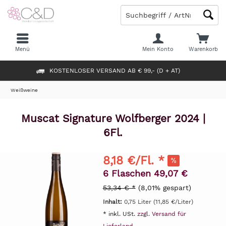
Menü
Mein Konto
Warenkorb
KOSTENLOSER VERSAND AB € 99,- (D + AT)
Weißweine
Muscat Signature Wolfberger 2024 |
6Fl.
8,18 €/Fl. *
6 Flaschen 49,07 €
53,34 € *
(8,01% gespart)
Inhalt:
0,75 Liter (11,85 €/Liter)
* inkl. USt.
zzgl. Versand für