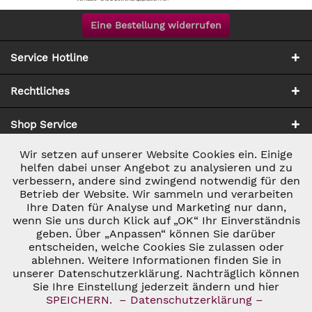
Eine Bestellung widerrufen
Service Hotline
Rechtliches
Shop Service
Wir setzen auf unserer Website Cookies ein. Einige
Aktiv
Notwendig
Zahlung & Versand
helfen dabei unser Angebot zu analysieren und zu
verbessern, andere sind zwingend notwendig für den
Betrieb der Website. Wir sammeln und verarbeiten
Inaktiv
Marketing
Ihre Daten für Analyse und Marketing nur dann,
wenn Sie uns durch Klick auf „OK“ Ihr Einverständnis
geben. Über „Anpassen“ können Sie darüber
Inaktiv
Tracking
entscheiden, welche Cookies Sie zulassen oder
* ALLE PREISE INKL. GESETZL. UMSATZSTEUER ZZGL.
ablehnen. Weitere Informationen finden Sie in
VERSANDKOSTEN
UND GGF. NACHNAHMEGEBÜHREN, WENN NICHT
unserer Datenschutzerklärung. Nachträglich können
Inaktiv
ANDERS BESCHRIEBEN
Personalisierung
Sie Ihre Einstellung jederzeit ändern und hier
© 2026 C&D WEINHANDEL - ALL RIGHTS RESERVED. THEME BY
SPEICHERN.
– Datenschutzerklärung –
THEMEWARE®