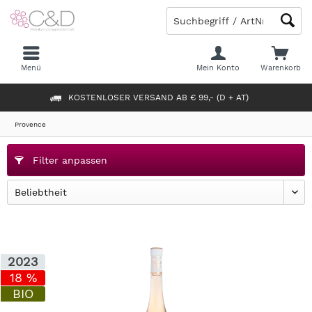
Menü
Mein Konto
Warenkorb
KOSTENLOSER VERSAND AB € 99,- (D + AT)
Provence
Filter anpassen
2023
18 %
BIO