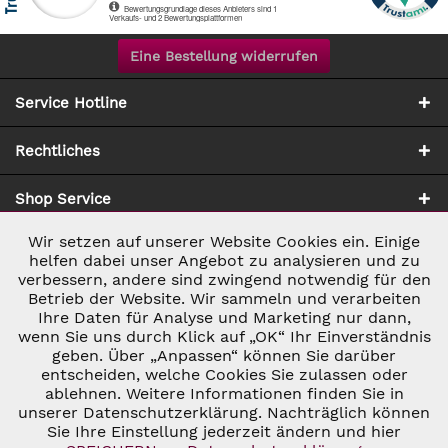
Eine Bestellung widerrufen
Service Hotline
Rechtliches
Shop Service
Wir setzen auf unserer Website Cookies ein. Einige
Aktiv
Notwendig
Zahlung & Versand
helfen dabei unser Angebot zu analysieren und zu
verbessern, andere sind zwingend notwendig für den
Betrieb der Website. Wir sammeln und verarbeiten
Inaktiv
Marketing
Ihre Daten für Analyse und Marketing nur dann,
wenn Sie uns durch Klick auf „OK“ Ihr Einverständnis
geben. Über „Anpassen“ können Sie darüber
Inaktiv
Tracking
entscheiden, welche Cookies Sie zulassen oder
ablehnen. Weitere Informationen finden Sie in
* ALLE PREISE INKL. GESETZL. UMSATZSTEUER ZZGL.
VERSANDKOSTEN
UND GGF. NACHNAHMEGEBÜHREN, WENN NICHT
unserer Datenschutzerklärung. Nachträglich können
Inaktiv
Personalisierung
ANDERS BESCHRIEBEN
Sie Ihre Einstellung jederzeit ändern und hier
© 2026 C&D WEINHANDEL - ALL RIGHTS RESERVED. THEME BY