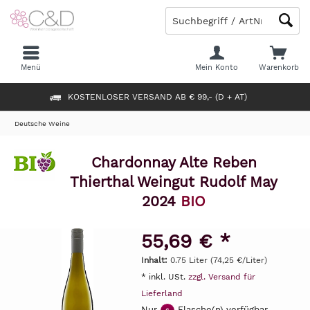
Menü
Mein Konto
Warenkorb
KOSTENLOSER VERSAND AB € 99,- (D + AT)
Deutsche Weine
Chardonnay Alte Reben
Thierthal Weingut Rudolf May
2024
BIO
55,69 € *
Inhalt:
0.75 Liter (74,25 €/Liter)
* inkl. USt.
zzgl. Versand für
Lieferland
Nur
Flasche(n) verfügbar