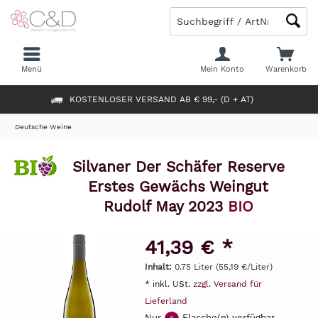
Menü
Mein Konto
Warenkorb
KOSTENLOSER VERSAND AB € 99,- (D + AT)
Deutsche Weine
Silvaner Der Schäfer Reserve
Erstes Gewächs Weingut
Rudolf May 2023
BIO
41,39 € *
Inhalt:
0.75 Liter (55,19 €/Liter)
* inkl. USt.
zzgl. Versand für
Lieferland
Nur
Flasche(n) verfügbar