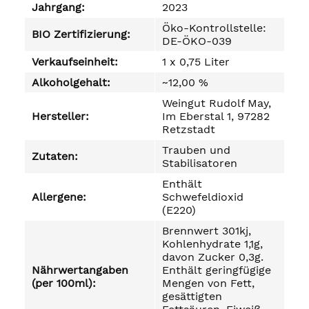
Jahrgang:
2023
Öko-Kontrollstelle:
BIO Zertifizierung:
DE-ÖKO-039
Verkaufseinheit:
1 x 0,75 Liter
Alkoholgehalt:
~12,00 %
Weingut Rudolf May,
Hersteller:
Im Eberstal 1, 97282
Retzstadt
Trauben und
Zutaten:
Stabilisatoren
Enthält
Allergene:
Schwefeldioxid
(E220)
Brennwert 301kj,
Kohlenhydrate 1,1g,
davon Zucker 0,3g.
Nährwertangaben
Enthält geringfügige
(per 100ml):
Mengen von Fett,
gesättigten