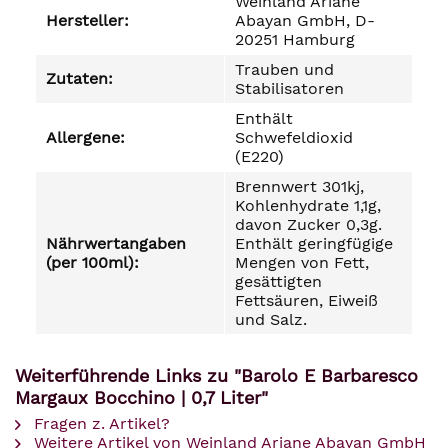
Weinland Ariane
Hersteller:
Abayan GmbH, D-
20251 Hamburg
Trauben und
Zutaten:
Stabilisatoren
Enthält
Allergene:
Schwefeldioxid
(E220)
Brennwert 301kj,
Kohlenhydrate 1,1g,
davon Zucker 0,3g.
Nährwertangaben
Enthält geringfügige
(per 100ml):
Mengen von Fett,
gesättigten
Fettsäuren, Eiweiß
und Salz.
Weiterführende Links zu "Barolo E Barbaresco
Margaux Bocchino | 0,7 Liter"
Fragen z. Artikel?
Weitere Artikel von Weinland Ariane Abayan GmbH