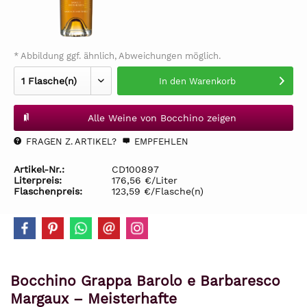
* Abbildung ggf. ähnlich, Abweichungen möglich.
In den
Warenkorb
Alle Weine von Bocchino zeigen
FRAGEN Z. ARTIKEL?
EMPFEHLEN
Artikel-Nr.:
CD100897
Literpreis:
176,56 €/Liter
Flaschenpreis:
123,59 €/Flasche(n)
Bocchino Grappa Barolo e Barbaresco
Margaux – Meisterhafte