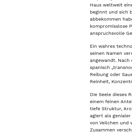
Haus weltweit eine
beginnt und sich 
abbekommen haben,
kompromisslose Ph
anspruchsvolle Ge
Ein wahres techno
seinen Namen verd
angewandt. Nach d
spanisch „transno
Reibung oder Sauer
Reinheit, Konzentr
Die Seele dieses 
einem feinen Ante
tiefe Struktur, A
agiert als geniale
von Veilchen und w
Zusammen verschme