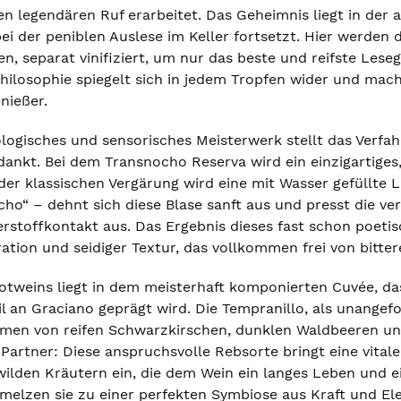
n legendären Ruf erarbeitet. Das Geheimnis liegt in der a
bei der peniblen Auslese im Keller fortsetzt. Hier werden
 separat vinifiziert, um nur das beste und reifste Leseg
ilosophie spiegelt sich in jedem Tropfen wider und mach
nießer.
logisches und sensorisches Meisterwerk stellt das Verfa
ankt. Bei dem Transnocho Reserva wird ein einzigartiges
er klassischen Vergärung wird eine mit Wasser gefüllte 
cho“ – dehnt sich diese Blase sanft aus und presst die v
stoffkontakt aus. Das Ergebnis dieses fast schon poetisc
ation und seidiger Textur, das vollkommen frei von bitter
Rotweins liegt in dem meisterhaft komponierten Cuvée, d
il an Graciano geprägt wird. Die Tempranillo, als unangef
romen von reifen Schwarzkirschen, dunklen Waldbeeren u
r Partner: Diese anspruchsvolle Rebsorte bringt eine vita
ilden Kräutern ein, die dem Wein ein langes Leben und ein
lzen sie zu einer perfekten Symbiose aus Kraft und El