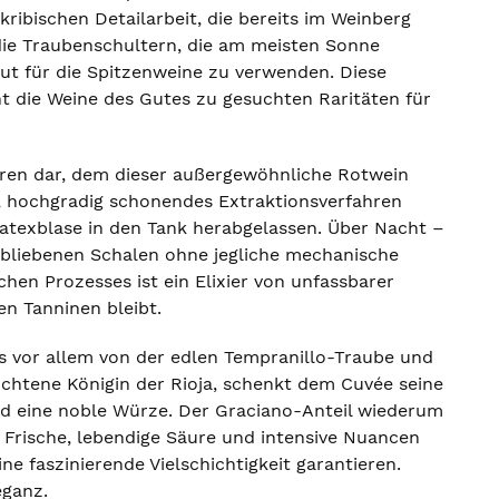
kribischen Detailarbeit, die bereits im Weinberg
 die Traubenschultern, die am meisten Sonne
ut für die Spitzenweine zu verwenden. Diese
t die Weine des Gutes zu gesuchten Raritäten für
hren dar, dem dieser außergewöhnliche Rotwein
, hochgradig schonendes Extraktionsverfahren
Latexblase in den Tank herabgelassen. Über Nacht –
erbliebenen Schalen ohne jegliche mechanische
hen Prozesses ist ein Elixier von unfassbarer
en Tanninen bleibt.
as vor allem von der edlen Tempranillo-Traube und
ochtene Königin der Rioja, schenkt dem Cuvée seine
nd eine noble Würze. Der Graciano-Anteil wiederum
le Frische, lebendige Säure und intensive Nuancen
e faszinierende Vielschichtigkeit garantieren.
eganz.