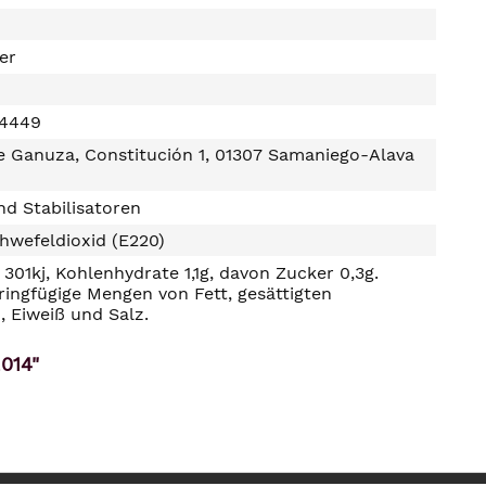
ter
04449
e Ganuza, Constitución 1, 01307 Samaniego-Alava
d Stabilisatoren
hwefeldioxid (E220)
301kj, Kohlenhydrate 1,1g, davon Zucker 0,3g.
ringfügige Mengen von Fett, gesättigten
, Eiweiß und Salz.
014"