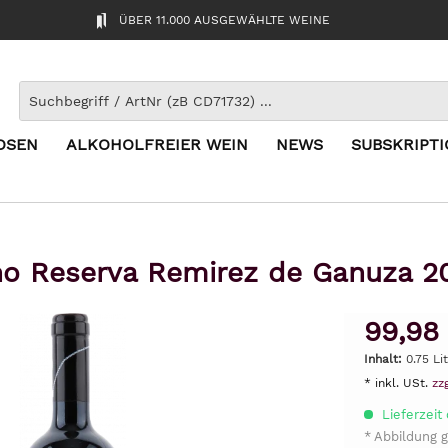
ÜBER 11.000 AUSGEWÄHLTE WEINE
OSEN
ALKOHOLFREIER WEIN
NEWS
SUBSKRIPT
o Reserva Remirez de Ganuza 2
99,98
Inhalt:
0.75 Li
* inkl. USt.
zz
Lieferzeit 
* Abbildung g