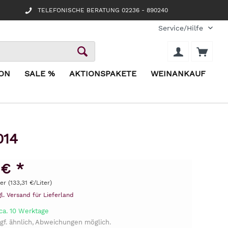
TELEFONISCHE BERATUNG 02236 - 890240
Service/Hilfe
ION
SALE %
AKTIONSPAKETE
WEINANKAUF
014
 € *
ter (133,31 €/Liter)
gl. Versand für Lieferland
ca. 10 Werktage
gf. ähnlich, Abweichungen möglich.