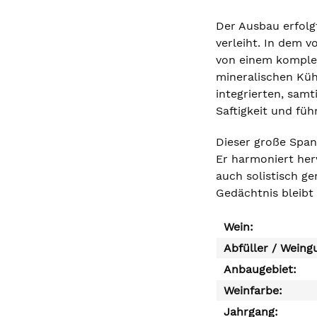
Der Ausbau erfolg
verleiht. In dem 
von einem komplex
mineralischen Küh
integrierten, sam
Saftigkeit und füh
Dieser große Spani
Er harmoniert her
auch solistisch ge
Gedächtnis bleibt
Wein:
Abfüller / Weing
Anbaugebiet:
Weinfarbe:
Jahrgang: