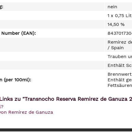
g:
nein
1 x 0,75 Li
14,50 %
e Number (EAN):
84370173
Remírez d
/ Spain
Trauben un
Enthält Sc
Brennwert 
 (per 100ml):
Enthält ge
Fettsäuren
Links zu "Transnocho Reserva Remirez de Ganuza 2
l?
 von Remírez de Ganuza