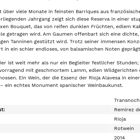
t über viele Monate in feinsten Barriques aus französisc
vorliegenden Jahrgang zeigt sich diese Reserva in einer 
en Bouquet, das von reifen dunklen Früchten, edlem Kak
le getragen wird. Am Gaumen offenbart sich eine dichte, 
tigen Tanninen gestützt wird. Trotz seiner immensen Kon
rt in ein schier endloses, von balsamischen Noten geprägt
er ist weit mehr als nur ein Begleiter festlicher Stunden; 
vorragend mit geschmortem Lamm, edlen Wildgerichten o
nossen. Ein Wein, der die Essenz der Rioja Alavesa in eine
 – ein echtes Monument spanischer Weinbaukunst.
Transnoch
ut:
Remirez d
Rioja
Rotwein
2014