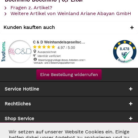
Fragen z. Artikel?
Weitere Artikel von Weinland Ariane Abayan GmbH
Kunden kauften auch
Eine Bestellung widerrufen
Service Hotline
Rechtliches
Shop Service
Wir setzen auf unserer Website Cookies ein. Einige
Aktiv
Notwendig
Zahlung & Versand
helfen dabei unser Angebot zu analysieren und zu