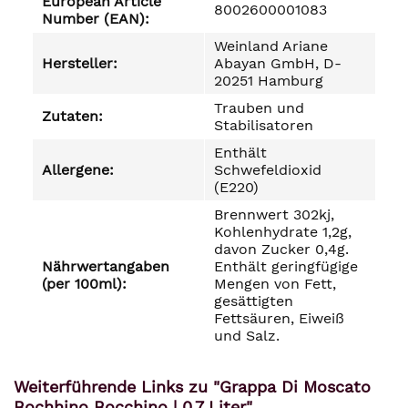
European Article
8002600001083
Number (EAN):
Weinland Ariane
Hersteller:
Abayan GmbH, D-
20251 Hamburg
Trauben und
Zutaten:
Stabilisatoren
Enthält
Allergene:
Schwefeldioxid
(E220)
Brennwert 302kj,
Kohlenhydrate 1,2g,
davon Zucker 0,4g.
Nährwertangaben
Enthält geringfügige
(per 100ml):
Mengen von Fett,
gesättigten
Fettsäuren, Eiweiß
und Salz.
Weiterführende Links zu "Grappa Di Moscato
Bochhino Bocchino | 0,7 Liter"