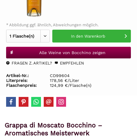
* Abbildung ggf. ähnlich, Abweichungen möglich.
In den
Warenkorb
Alle Weine von Bocchino zeigen
FRAGEN Z. ARTIKEL?
EMPFEHLEN
Artikel-Nr.:
CD99604
Literpreis:
178,56 €/Liter
Flaschenpreis:
124,99 €/Flasche(n)
Grappa di Moscato Bocchino –
Aromatisches Meisterwerk