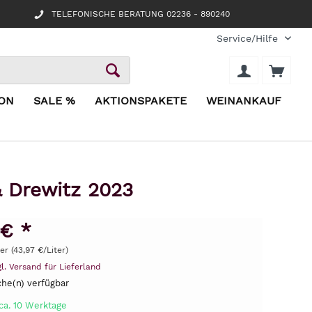
TELEFONISCHE BERATUNG 02236 - 890240
Service/Hilfe
ION
SALE %
AKTIONSPAKETE
WEINANKAUF
 Drewitz 2023
 € *
ter (43,97 €/Liter)
gl. Versand für Lieferland
he(n) verfügbar
ca. 10 Werktage