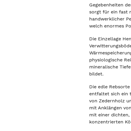
Gegebenheiten der
sorgt für ein fast
handwerklicher Per
welch enormes Pot
Die Einzellage He
Verwitterungsböde
Wärmespeicherung.
physiologische Rei
mineralische Tief
bildet.
Die edle Rebsorte 
entfaltet sich ei
von Zedernholz und
mit Anklängen vo
mit einer dichten
konzentrierten Kö