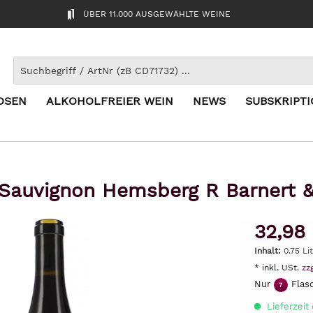
ÜBER 11.000 AUSGEWÄHLTE WEINE
OSEN
ALKOHOLFREIER WEIN
NEWS
SUBSKRIPT
Sauvignon Hemsberg R Barnert &
32,98
Inhalt:
0.75 Li
* inkl. USt.
zz
Nur
Flasc
7
Lieferzeit 