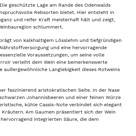
. Die geschützte Lage am Rande des Odenwalds
nspruchsvolle Rebsorten bietet. Hier entsteht in
ganz und reifer Kraft meisterhaft hält und zeigt,
 Weinbauregion schlummert.
eprägt von kalkhaltigem Lösslehm und tiefgründigen
 Nährstoffversorgung und eine hervorragende
ssenzielle Voraussetzungen, um seine volle
Terroir verleiht dem Wein eine bemerkenswerte
die außergewöhnliche Langlebigkeit dieses Rotweins
r faszinierend aristokratischen Seite. In der Nase
en schwarzen Johannisbeeren und einer feinen Würze
ristische, kühle Cassis-Note verbindet sich elegant
 Kräutern. Am Gaumen präsentiert sich der Wein
 hervorragend integrierten Säure, die dem