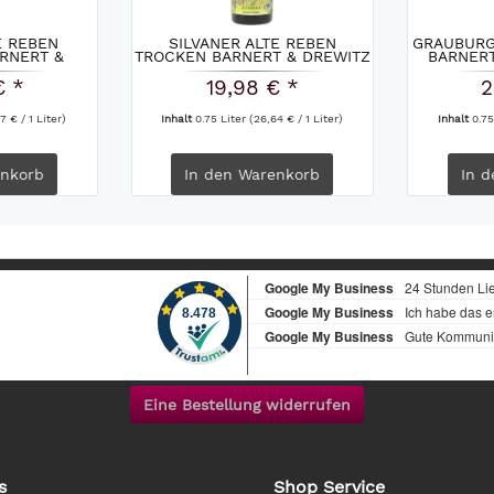
E REBEN
SILVANER ALTE REBEN
GRAUBURG
RNERT &
TROCKEN BARNERT & DREWITZ
BARNERT
...
2024
€ *
19,98 € *
2
7 € / 1 Liter)
Inhalt
0.75 Liter
(26,64 € / 1 Liter)
Inhalt
0.75
nkorb
In den
Warenkorb
In d
Eine Bestellung widerrufen
s
Shop Service