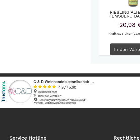
RIESLING ALT
HEMSBERG BA
DREWITZ
20,98 
Inhalt
0.75 Liter
(27,9
In den
Ware
Service Hotline
Rechtliche