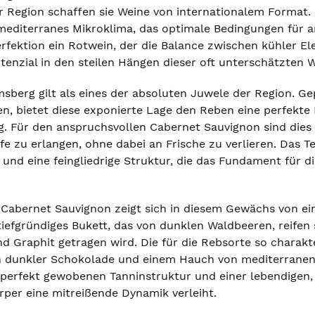
 Region schaffen sie Weine von internationalem Format
 mediterranes Mikroklima, das optimale Bedingungen für a
fektion ein Rotwein, der die Balance zwischen kühler Ele
enzial in den steilen Hängen dieser oft unterschätzten
msberg gilt als eines der absoluten Juwele der Region. G
n, bietet diese exponierte Lage den Reben eine perfekte
 Für den anspruchsvollen Cabernet Sauvignon sind dies e
fe zu erlangen, ohne dabei an Frische zu verlieren. Das 
e und eine feingliedrige Struktur, die das Fundament für 
Cabernet Sauvignon zeigt sich in diesem Gewächs von eine
n tiefgründiges Bukett, das von dunklen Waldbeeren, reif
 Graphit getragen wird. Die für die Rebsorte so charakte
n dunkler Schokolade und einem Hauch von mediterranen
, perfekt gewobenen Tanninstruktur und einer lebendigen,
rper eine mitreißende Dynamik verleiht.