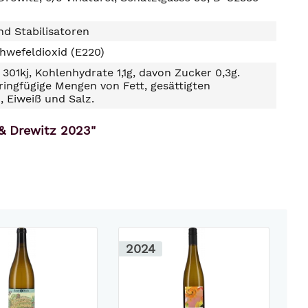
d Stabilisatoren
hwefeldioxid (E220)
301kj, Kohlenhydrate 1,1g, davon Zucker 0,3g.
ringfügige Mengen von Fett, gesättigten
, Eiweiß und Salz.
& Drewitz 2023"
2024
2