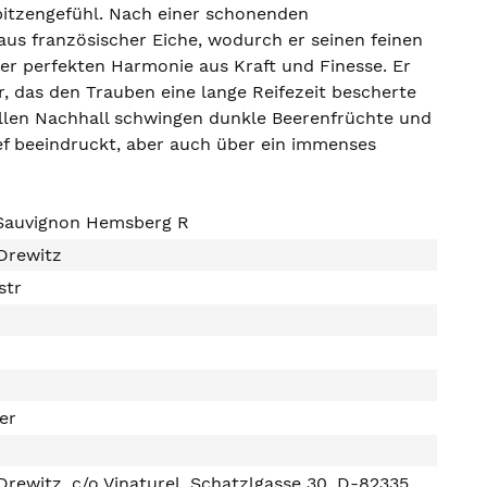
pitzengefühl. Nach einer schonenden
aus französischer Eiche, wodurch er seinen feinen
ner perfekten Harmonie aus Kraft und Finesse. Er
, das den Trauben eine lange Reifezeit bescherte
ollen Nachhall schwingen dunkle Beerenfrüchte und
ief beeindruckt, aber auch über ein immenses
Sauvignon Hemsberg R
Drewitz
str
ter
Drewitz, c/o Vinaturel, Schatzlgasse 30, D-82335