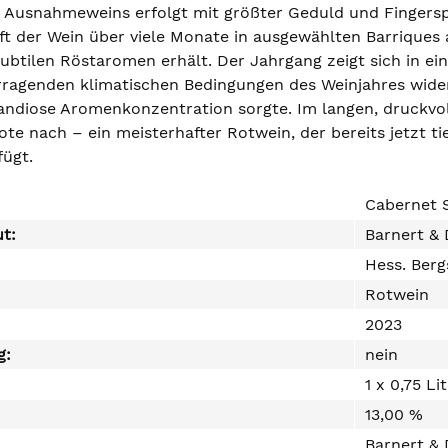
 Ausnahmeweins erfolgt mit größter Geduld und Fingers
ft der Wein über viele Monate in ausgewählten Barriques 
ubtilen Röstaromen erhält. Der Jahrgang zeigt sich in ei
orragenden klimatischen Bedingungen des Weinjahres wider
randiose Aromenkonzentration sorgte. Im langen, druckv
te nach – ein meisterhafter Rotwein, der bereits jetzt t
fügt.
Cabernet 
ut:
Barnert & 
Hess. Berg
Rotwein
2023
g:
nein
1 x 0,75 Li
13,00 %
Barnert & 