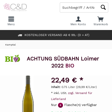
Menü
Mein Konto
Warenkorb
KOSTENLOSER VERSAND AB € 99,- (D + AT)
Kamptal
ACHTUNG SÜDBAHN Loimer
2022
BIO
22,49 € *
Inhalt:
0.75 Liter (29,99 €/Liter)
* inkl. USt.
zzgl. Versand für
Lieferland
Nur
Flasche(n) verfügbar
6