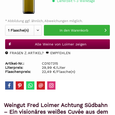
Lieferzeit 1-3 Werktage
* Abbildung ggf. ähnlich, Abweichungen möglich.
In den
Warenkorb
Alle Weine von Loimer zeigen
FRAGEN Z. ARTIKEL?
EMPFEHLEN
Artikel-Nr.:
CD107315
Literpreis:
29,99 €/Liter
Flaschenpreis:
22,49 €/Flasche(n)
Weingut Fred Loimer Achtung Südbahn
– Ein visionäres weißes Cuvée aus dem