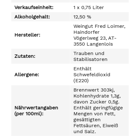
Verkaufseinheit:
1 x 0,75 Liter
Alkoholgehalt:
12,50 %
Weingut Fred Loimer,
Haindorfer
Hersteller:
Vögerlweg 23, AT-
3550 Langenlois
Trauben und
Zutaten:
Stabilisatoren
Enthält
Allergene:
Schwefeldioxid
(E220)
Brennwert 303kj,
Kohlenhydrate 1,3g,
davon Zucker 0,5g.
Nährwertangaben
Enthält geringfügige
(per 100ml):
Mengen von Fett,
gesättigten
Fettsäuren, Eiweiß
und Salz.