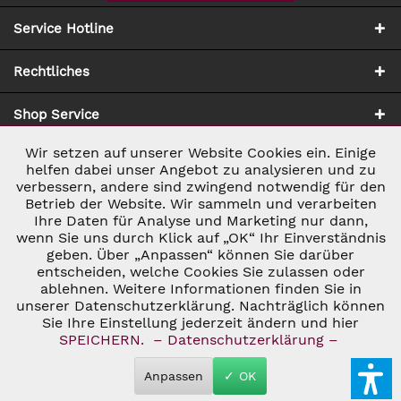
Service Hotline
Rechtliches
Shop Service
Wir setzen auf unserer Website Cookies ein. Einige
Aktiv
Notwendig
Zahlung & Versand
helfen dabei unser Angebot zu analysieren und zu
verbessern, andere sind zwingend notwendig für den
Betrieb der Website. Wir sammeln und verarbeiten
Inaktiv
Marketing
Ihre Daten für Analyse und Marketing nur dann,
wenn Sie uns durch Klick auf „OK“ Ihr Einverständnis
geben. Über „Anpassen“ können Sie darüber
Inaktiv
Tracking
entscheiden, welche Cookies Sie zulassen oder
ablehnen. Weitere Informationen finden Sie in
* ALLE PREISE INKL. GESETZL. UMSATZSTEUER ZZGL.
VERSANDKOSTEN
UND GGF. NACHNAHMEGEBÜHREN, WENN NICHT
unserer Datenschutzerklärung. Nachträglich können
Inaktiv
Personalisierung
ANDERS BESCHRIEBEN
Sie Ihre Einstellung jederzeit ändern und hier
© 2026 C&D WEINHANDEL - ALL RIGHTS RESERVED. THEME BY
SPEICHERN.
– Datenschutzerklärung –
THEMEWARE®
Inaktiv
Service
Anpassen
✓ OK