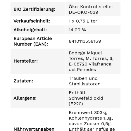
Öko-Kontrollstelle:
BIO Zertifizierung:
DE-ÖKO-039
Verkaufseinheit:
1 x 0,75 Liter
Alkoholgehalt:
14,00 %
European Article
8410113558169
Number (EAN):
Bodega Miquel
Torres, M. Torres, 6,
Hersteller:
E-08720 Vilafranca
del Penedès
Trauben und
Zutaten:
Stabilisatoren
Enthält
Allergene:
Schwefeldioxid
(E220)
Brennwert 303kj,
Kohlenhydrate 1,3g,
davon Zucker 0,5g.
Nährwertangaben
Enthält geringfügige