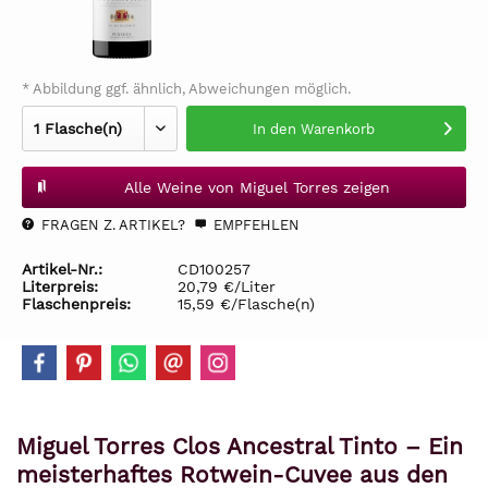
* Abbildung ggf. ähnlich, Abweichungen möglich.
In den
Warenkorb
Alle Weine von Miguel Torres zeigen
FRAGEN Z. ARTIKEL?
EMPFEHLEN
Artikel-Nr.:
CD100257
Literpreis:
20,79 €/Liter
Flaschenpreis:
15,59 €/Flasche(n)
Miguel Torres Clos Ancestral Tinto – Ein
meisterhaftes Rotwein-Cuvee aus den