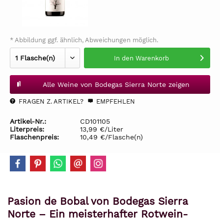
* Abbildung ggf. ähnlich, Abweichungen möglich.
In den
Warenkorb
Alle Weine von Bodegas Sierra Norte zeigen
FRAGEN Z. ARTIKEL?
EMPFEHLEN
Artikel-Nr.:
CD101105
Literpreis:
13,99 €/Liter
Flaschenpreis:
10,49 €/Flasche(n)
Pasion de Bobal von Bodegas Sierra
Norte – Ein meisterhafter Rotwein-