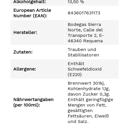
Alkoholgehalt:
13,50 %
European Article
8436017631173
Number (EAN):
Bodegas Sierra
Norte, Calle del
Hersteller:
Transporte 2, E-
46340 Requena
Trauben und
Zutaten:
Stabilisatoren
Enthält
Allergene:
Schwefeldioxid
(E220)
Brennwert 301kj,
Kohlenhydrate 1,1g,
davon Zucker 0,3g.
Nährwertangaben
Enthält geringfügige
(per 100ml):
Mengen von Fett,
gesättigten
Fettsäuren, Eiweiß
und Salz.