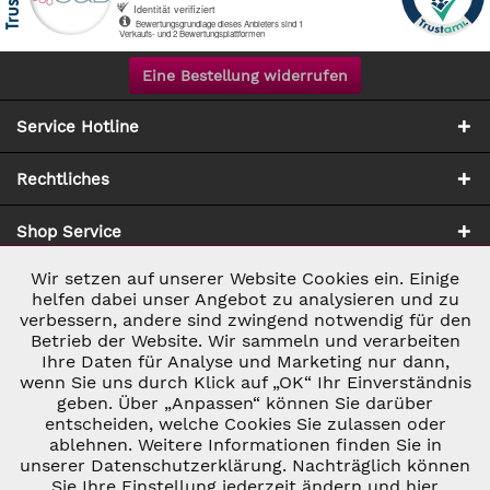
Eine Bestellung widerrufen
Service Hotline
Rechtliches
Shop Service
Wir setzen auf unserer Website Cookies ein. Einige
Aktiv
Notwendig
Zahlung & Versand
helfen dabei unser Angebot zu analysieren und zu
verbessern, andere sind zwingend notwendig für den
Betrieb der Website. Wir sammeln und verarbeiten
Inaktiv
Marketing
Ihre Daten für Analyse und Marketing nur dann,
wenn Sie uns durch Klick auf „OK“ Ihr Einverständnis
geben. Über „Anpassen“ können Sie darüber
Inaktiv
Tracking
entscheiden, welche Cookies Sie zulassen oder
* ALLE PREISE INKL. GESETZL. UMSATZSTEUER ZZGL.
ablehnen. Weitere Informationen finden Sie in
VERSANDKOSTEN
UND GGF. NACHNAHMEGEBÜHREN, WENN NICHT
unserer Datenschutzerklärung. Nachträglich können
Inaktiv
ANDERS BESCHRIEBEN
Personalisierung
Sie Ihre Einstellung jederzeit ändern und hier