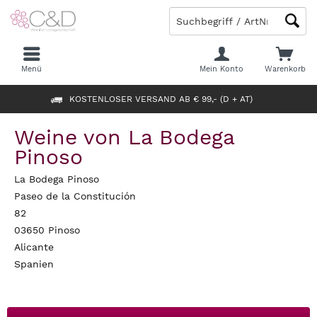
Menü
Mein Konto
Warenkorb
KOSTENLOSER VERSAND AB € 99,- (D + AT)
Weine von La Bodega
Pinoso
La Bodega Pinoso
Paseo de la Constitución
82
03650 Pinoso
Alicante
Spanien