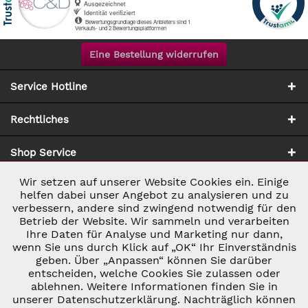
Eine Bestellung widerrufen
Service Hotline
Rechtliches
Shop Service
Wir setzen auf unserer Website Cookies ein. Einige
Aktiv
Notwendig
Zahlung & Versand
helfen dabei unser Angebot zu analysieren und zu
verbessern, andere sind zwingend notwendig für den
Betrieb der Website. Wir sammeln und verarbeiten
Inaktiv
Marketing
Ihre Daten für Analyse und Marketing nur dann,
wenn Sie uns durch Klick auf „OK“ Ihr Einverständnis
geben. Über „Anpassen“ können Sie darüber
Inaktiv
Tracking
entscheiden, welche Cookies Sie zulassen oder
ablehnen. Weitere Informationen finden Sie in
* ALLE PREISE INKL. GESETZL. UMSATZSTEUER ZZGL.
VERSANDKOSTEN
UND GGF. NACHNAHMEGEBÜHREN, WENN NICHT
unserer Datenschutzerklärung. Nachträglich können
Inaktiv
ANDERS BESCHRIEBEN