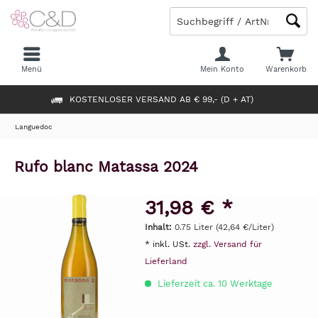
Menü
Mein Konto
Warenkorb
KOSTENLOSER VERSAND AB € 99,- (D + AT)
Languedoc
Rufo blanc Matassa 2024
31,98 € *
Inhalt:
0.75 Liter (42,64 €/Liter)
* inkl. USt.
zzgl. Versand für
Lieferland
Lieferzeit ca. 10 Werktage