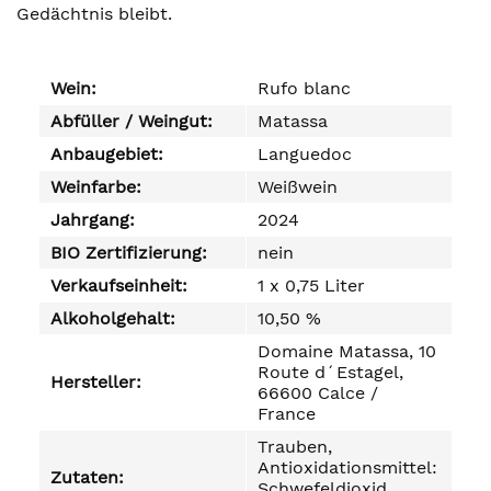
Gedächtnis bleibt.
Wein:
Rufo blanc
Abfüller / Weingut:
Matassa
Anbaugebiet:
Languedoc
Weinfarbe:
Weißwein
Jahrgang:
2024
BIO Zertifizierung:
nein
Verkaufseinheit:
1 x 0,75 Liter
Alkoholgehalt:
10,50 %
Domaine Matassa, 10
Route d´Estagel,
Hersteller:
66600 Calce /
France
Trauben,
Antioxidationsmittel:
Zutaten:
Schwefeldioxid