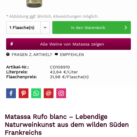
* Abbildung ggf. ähnlich, Abweichungen möglich.
In den
Warenkorb
Alle Weine von Matassa zeigen
FRAGEN Z. ARTIKEL?
EMPFEHLEN
Artikel-Nr.:
CD108910
Literpreis:
42,64 €/Liter
Flaschenpreis:
31,98 €/Flasche(n)
Matassa Rufo blanc – Lebendige
Naturweinkunst aus dem wilden Süden
Frankreichs