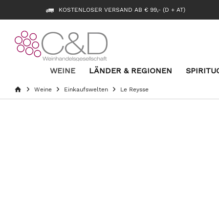
KOSTENLOSER VERSAND AB € 99,- (D + AT)
WEINE
LÄNDER & REGIONEN
SPIRITU
Weine
Einkaufswelten
Le Reysse