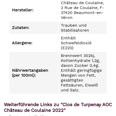
Château de Coulaine,
2 Rue de Coulaine, F-
Hersteller:
37420 Beaumont-en-
Véron
Trauben und
Zutaten:
Stabilisatoren
Enthält
Allergene:
Schwefeldioxid
(E220)
Brennwert 302kj,
Kohlenhydrate 1,2g,
davon Zucker 0,4g.
Nährwertangaben
Enthält geringfügige
(per 100ml):
Mengen von Fett,
gesättigten
Fettsäuren, Eiweiß
und Salz.
Weiterführende Links zu "Clos de Turpenay AOC
Château de Coulaine 2022"