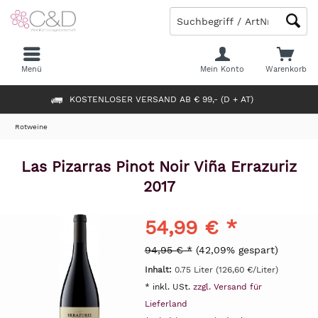
Menü
Mein Konto
Warenkorb
KOSTENLOSER VERSAND AB € 99,- (D + AT)
Rotweine
Las Pizarras Pinot Noir Viña Errazuriz
2017
54,99 € *
94,95 € *
(42,09% gespart)
Inhalt:
0.75 Liter (126,60 €/Liter)
* inkl. USt.
zzgl. Versand für
Lieferland