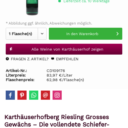
Lieferzeit ca. 10 Werktage
* Abbildung ggf. ähnlich, Abweichungen möglich.
In den
Warenkorb
Alle Weine von Karthäuserhof zeigen
FRAGEN Z. ARTIKEL?
EMPFEHLEN
Artikel-Nr.:
CD109176
Literpreis:
83,97 €/Liter
Flaschenpreis:
62,98 €/Flasche(n)
Karthäuserhofberg Riesling Grosses
Gewächs – Die vollendete Schiefer-