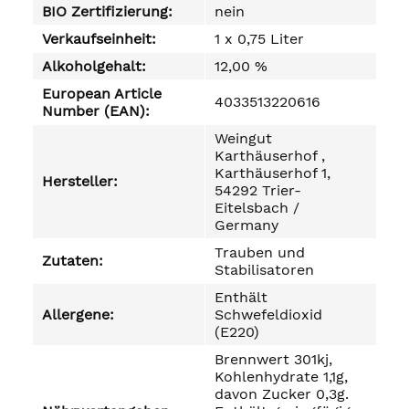
BIO Zertifizierung:
nein
Verkaufseinheit:
1 x 0,75 Liter
Alkoholgehalt:
12,00 %
European Article
4033513220616
Number (EAN):
Weingut
Karthäuserhof ,
Karthäuserhof 1,
Hersteller:
54292 Trier-
Eitelsbach /
Germany
Trauben und
Zutaten:
Stabilisatoren
Enthält
Allergene:
Schwefeldioxid
(E220)
Brennwert 301kj,
Kohlenhydrate 1,1g,
davon Zucker 0,3g.