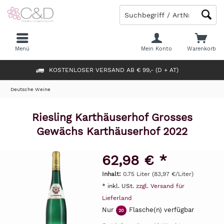
Menü
Mein Konto
Warenkorb
KOSTENLOSER VERSAND AB € 99,- (D + AT)
Deutsche Weine
Riesling Karthäuserhof Grosses
Gewächs Karthäuserhof 2022
62,98 € *
Inhalt:
0.75 Liter (83,97 €/Liter)
* inkl. USt.
zzgl. Versand für
Lieferland
Nur
Flasche(n) verfügbar
20