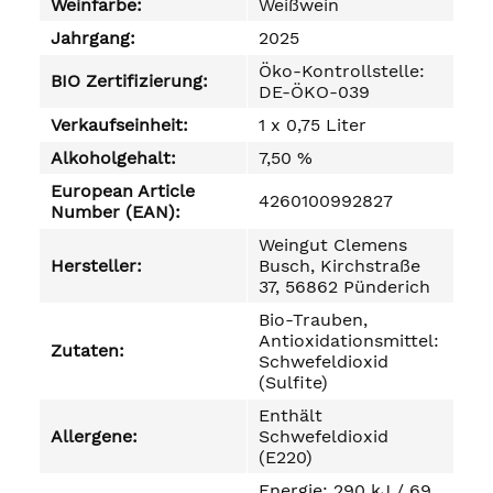
Weinfarbe:
Weißwein
Jahrgang:
2025
Öko-Kontrollstelle:
BIO Zertifizierung:
DE-ÖKO-039
Verkaufseinheit:
1 x 0,75 Liter
Alkoholgehalt:
7,50 %
European Article
4260100992827
Number (EAN):
Weingut Clemens
Hersteller:
Busch, Kirchstraße
37, 56862 Pünderich
Bio-Trauben,
Antioxidationsmittel:
Zutaten:
Schwefeldioxid
(Sulfite)
Enthält
Allergene:
Schwefeldioxid
(E220)
Energie: 290 kJ / 69