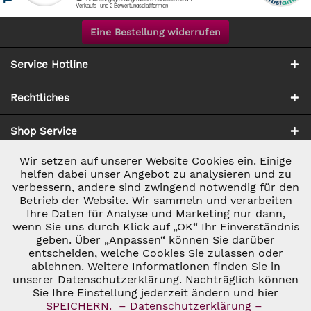
Eine Bestellung widerrufen
Service Hotline
Rechtliches
Shop Service
Wir setzen auf unserer Website Cookies ein. Einige
Aktiv
Notwendig
Zahlung & Versand
helfen dabei unser Angebot zu analysieren und zu
verbessern, andere sind zwingend notwendig für den
Betrieb der Website. Wir sammeln und verarbeiten
Inaktiv
Marketing
Ihre Daten für Analyse und Marketing nur dann,
wenn Sie uns durch Klick auf „OK“ Ihr Einverständnis
geben. Über „Anpassen“ können Sie darüber
Inaktiv
Tracking
entscheiden, welche Cookies Sie zulassen oder
ablehnen. Weitere Informationen finden Sie in
* ALLE PREISE INKL. GESETZL. UMSATZSTEUER ZZGL.
VERSANDKOSTEN
UND GGF. NACHNAHMEGEBÜHREN, WENN NICHT
unserer Datenschutzerklärung. Nachträglich können
Inaktiv
Personalisierung
ANDERS BESCHRIEBEN
Sie Ihre Einstellung jederzeit ändern und hier
© 2026 C&D WEINHANDEL - ALL RIGHTS RESERVED. THEME BY
SPEICHERN.
– Datenschutzerklärung –