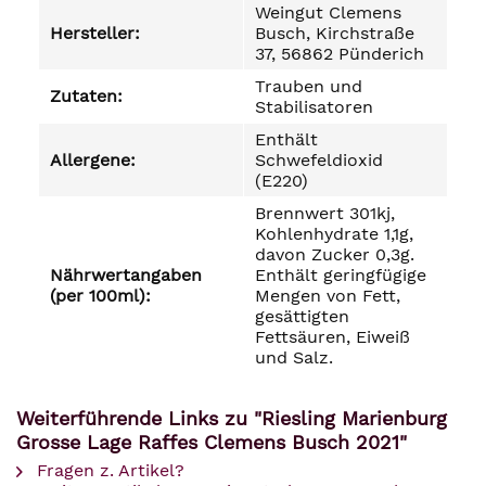
Weingut Clemens
Hersteller:
Busch, Kirchstraße
37, 56862 Pünderich
Trauben und
Zutaten:
Stabilisatoren
Enthält
Allergene:
Schwefeldioxid
(E220)
Brennwert 301kj,
Kohlenhydrate 1,1g,
davon Zucker 0,3g.
Nährwertangaben
Enthält geringfügige
(per 100ml):
Mengen von Fett,
gesättigten
Fettsäuren, Eiweiß
und Salz.
Weiterführende Links zu "Riesling Marienburg
Grosse Lage Raffes Clemens Busch 2021"
Fragen z. Artikel?