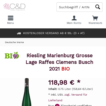
Menü
Mein Konto
Warenkorb
KOSTENLOSER VERSAND AB € 99,- (D + AT)
Deutsche Weine
Riesling Marienburg Grosse
Lage Raffes Clemens Busch
2021
BIO
118,98 € *
Inhalt:
0.75 Liter (158,64 €/Liter)
* inkl. USt.
zzgl. Versand für
Lieferland
Nur
Flasche(n) verfügbar