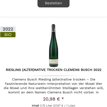
Bestellen
2022
BIO
RIESLING (ALTER)NATIVE TROCKEN CLEMENS BUSCH 2022
Clemens Busch Riesling (alter)native trocken – Die
faszinierende Naturwein-Interpretation von der Mosel Wer
die Mosel und ihre weltberühmten Steillagen verstehen will,
kommt an dem Namen Clemens Busch nicht vorbei. In
Pünderich hat sich...
20,98 € *
Inhalt
0.75 Liter
(27,97 € / 1 Liter)