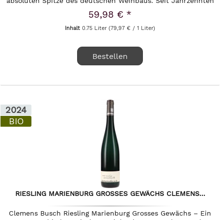
absoluten Spitze des deutschen Weinbaus. Seit Jahrzehnten
widmen sich Clemens...
59,98 € *
Inhalt
0.75 Liter
(79,97 € / 1 Liter)
Bestellen
2024
BIO
RIESLING MARIENBURG GROSSES GEWÄCHS CLEMENS...
Clemens Busch Riesling Marienburg Grosses Gewächs – Ein