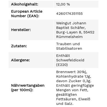
Alkoholgehalt:
12,00 %
European Article
4260174351155
Number (EAN):
Weingut Johann
Baptist Schäfer,
Hersteller:
Burg-Layen 8, 55452
Rümmelsheim
Trauben und
Zutaten:
Stabilisatoren
Enthält
Allergene:
Schwefeldioxid
(E220)
Brennwert 301kj,
Kohlenhydrate 1,1g,
davon Zucker 0,3g.
Nährwertangaben
Enthält geringfügige
(per 100ml):
Mengen von Fett,
gesättigten
Fettsäuren, Eiweiß
und Salz.