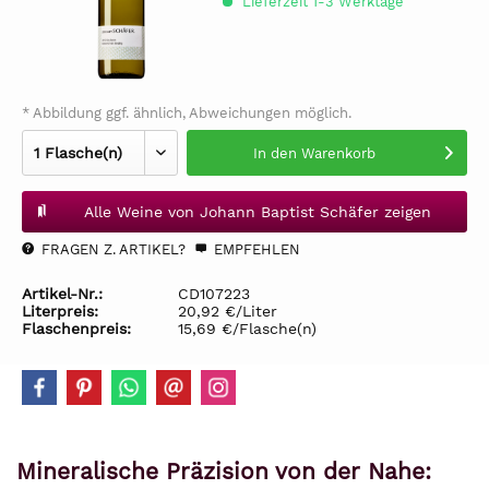
Lieferzeit 1-3 Werktage
* Abbildung ggf. ähnlich, Abweichungen möglich.
In den
Warenkorb
Alle Weine von Johann Baptist Schäfer zeigen
FRAGEN Z. ARTIKEL?
EMPFEHLEN
Artikel-Nr.:
CD107223
Literpreis:
20,92 €/Liter
Flaschenpreis:
15,69 €/Flasche(n)
Mineralische Präzision von der Nahe: