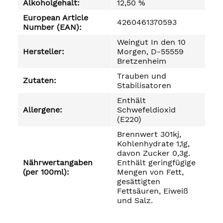
Alkoholgehalt:
12,50 %
European Article
4260461370593
Number (EAN):
Weingut In den 10
Hersteller:
Morgen, D-55559
Bretzenheim
Trauben und
Zutaten:
Stabilisatoren
Enthält
Allergene:
Schwefeldioxid
(E220)
Brennwert 301kj,
Kohlenhydrate 1,1g,
davon Zucker 0,3g.
Nährwertangaben
Enthält geringfügige
(per 100ml):
Mengen von Fett,
gesättigten
Fettsäuren, Eiweiß
und Salz.