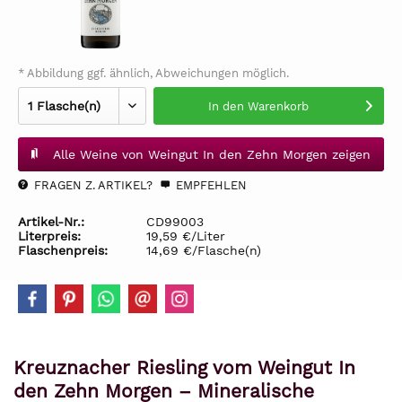
* Abbildung ggf. ähnlich, Abweichungen möglich.
In den
Warenkorb
Alle Weine von Weingut In den Zehn Morgen zeigen
FRAGEN Z. ARTIKEL?
EMPFEHLEN
Artikel-Nr.:
CD99003
Literpreis:
19,59 €/Liter
Flaschenpreis:
14,69 €/Flasche(n)
Kreuznacher Riesling vom Weingut In
den Zehn Morgen – Mineralische