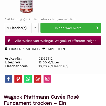
* Abbildung ggf. ähnlich, Abweichungen möglich.
In den
Warenkorb
Alle Weine von Weingut Wageck Pfaffmann zeigen
FRAGEN Z. ARTIKEL?
EMPFEHLEN
Artikel-Nr.:
CD96712
Literpreis:
13,60 €/Liter
Flaschenpreis:
10,20 €/Flasche(n)
Wageck Pfaffmann Cuvée Rosé
Fundament trocken – Ein