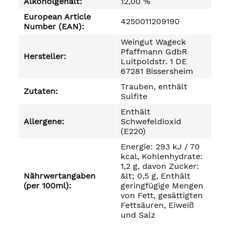
Alkoholgehalt:
12,00 %
European Article
4250011209190
Number (EAN):
Weingut Wageck
Pfaffmann GdbR
Hersteller:
Luitpoldstr. 1 DE
67281 Bissersheim
Trauben, enthält
Zutaten:
Sulfite
Enthält
Allergene:
Schwefeldioxid
(E220)
Energie: 293 kJ / 70
kcal, Kohlenhydrate:
1,2 g, davon Zucker:
Nährwertangaben
&lt; 0,5 g, Enthält
(per 100ml):
geringfügige Mengen
von Fett, gesättigten
Fettsäuren, Eiweiß
und Salz