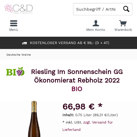
Menü
Mein Konto
Warenkorb
KOSTENLOSER VERSAND AB € 99,- (D + AT)
Deutsche Weine
Riesling Im Sonnenschein GG
Ökonomierat Rebholz 2022
BIO
66,98 € *
Inhalt:
0.75 Liter (89,31 €/Liter)
* inkl. USt.
zzgl. Versand für
Lieferland