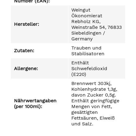
Number (EAN):
Weingut
Ökonomierat
Rebholz KG,
Hersteller:
Weinstraße 54, 76833
Siebeldingen /
Germany
Trauben und
Zutaten:
Stabilisatoren
Enthält
Allergene:
Schwefeldioxid
(E220)
Brennwert 303kj,
Kohlenhydrate 1,3g,
davon Zucker 0,5g.
Nährwertangaben
Enthält geringfügige
(per 100ml):
Mengen von Fett,
gesättigten
Fettsäuren, Eiweiß
und Salz.