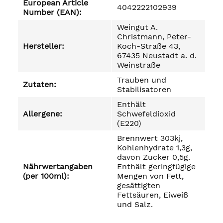
European Article
4042222102939
Number (EAN):
Weingut A.
Christmann, Peter-
Hersteller:
Koch-Straße 43,
67435 Neustadt a. d.
Weinstraße
Trauben und
Zutaten:
Stabilisatoren
Enthält
Allergene:
Schwefeldioxid
(E220)
Brennwert 303kj,
Kohlenhydrate 1,3g,
davon Zucker 0,5g.
Nährwertangaben
Enthält geringfügige
(per 100ml):
Mengen von Fett,
gesättigten
Fettsäuren, Eiweiß
und Salz.