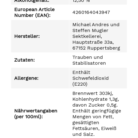
Alkoholgehalt:
12,50 %
European Article
4260164043947
Number (EAN):
Michael Andres und
Steffen Mugler
Hersteller:
Sektkellerei,
Hauptstraße 33a,
67152 Ruppertsberg
Trauben und
Zutaten:
Stabilisatoren
Enthält
Allergene:
Schwefeldioxid
(E220)
Brennwert 303kj,
Kohlenhydrate 1,3g,
davon Zucker 0,5g.
Nährwertangaben
Enthält geringfügige
(per 100ml):
Mengen von Fett,
gesättigten
Fettsäuren, Eiweiß
und Salz.