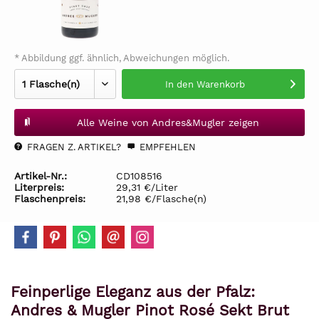
* Abbildung ggf. ähnlich, Abweichungen möglich.
In den
Warenkorb
Alle Weine von Andres&Mugler zeigen
FRAGEN Z. ARTIKEL?
EMPFEHLEN
Artikel-Nr.:
CD108516
Literpreis:
29,31 €/Liter
Flaschenpreis:
21,98 €/Flasche(n)
Feinperlige Eleganz aus der Pfalz:
Andres & Mugler Pinot Rosé Sekt Brut