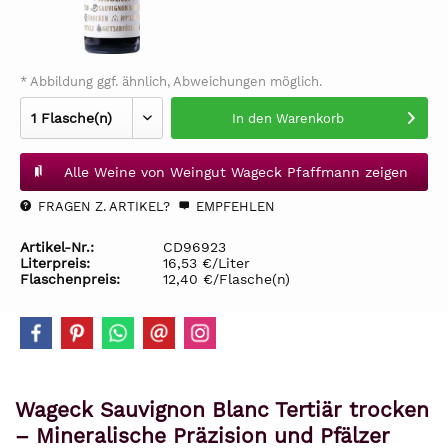
* Abbildung ggf. ähnlich, Abweichungen möglich.
In den
Warenkorb
Alle Weine von Weingut Wageck Pfaffmann zeigen
FRAGEN Z. ARTIKEL?
EMPFEHLEN
Artikel-Nr.:
CD96923
Literpreis:
16,53 €/Liter
Flaschenpreis:
12,40 €/Flasche(n)
Wageck Sauvignon Blanc Tertiär trocken
– Mineralische Präzision und Pfälzer