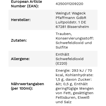
European Article
4250011209220
Number (EAN):
Weingut Wageck
Pfaffmann GdbR
Hersteller:
Luitpoldstr. 1 DE
67281 Bissersheim
Trauben,
Konservierungsstoff:
Zutaten:
Schwefeldioxid und
Sulfite
Enthält
Allergene:
Schwefeldioxid
(E220)
Energie: 293 kJ / 70
kcal, Kohlenhydrate:
1,5 g, davon Zucker:
Nährwertangaben
&lt; 0,5 g, Enthält
(per 100ml):
geringfügige Mengen
von Fett, gesättigten
Fettsäuren, Eiweiß
und Salz