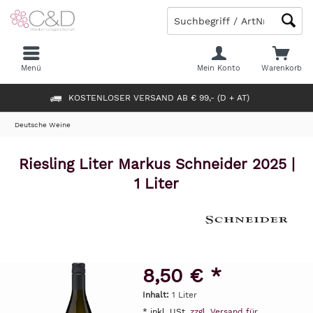
Menü
Mein Konto
Warenkorb
KOSTENLOSER VERSAND AB € 99,- (D + AT)
Deutsche Weine
Riesling Liter Markus Schneider 2025 |
1 Liter
8,50 € *
Inhalt:
1 Liter
* inkl. USt.
zzgl. Versand für