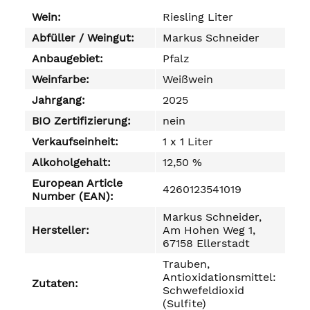
Wein:
Riesling Liter
Abfüller / Weingut:
Markus Schneider
Anbaugebiet:
Pfalz
Weinfarbe:
Weißwein
Jahrgang:
2025
BIO Zertifizierung:
nein
Verkaufseinheit:
1 x 1 Liter
Alkoholgehalt:
12,50 %
European Article
4260123541019
Number (EAN):
Markus Schneider,
Hersteller:
Am Hohen Weg 1,
67158 Ellerstadt
Trauben,
Antioxidationsmittel:
Zutaten:
Schwefeldioxid
(Sulfite)