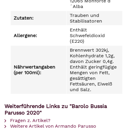
12065 Monforte d
´Alba
Trauben und
Zutaten:
Stabilisatoren
Enthält
Allergene:
Schwefeldioxid
(E220)
Brennwert 302kj,
Kohlenhydrate 1,2g,
davon Zucker 0,4g.
Nährwertangaben
Enthält geringfügige
(per 100ml):
Mengen von Fett,
gesättigten
Fettsäuren, Eiweiß
und Salz.
Weiterführende Links zu "Barolo Bussia
Parusso 2020"
Fragen z. Artikel?
Weitere Artikel von Armando Parusso