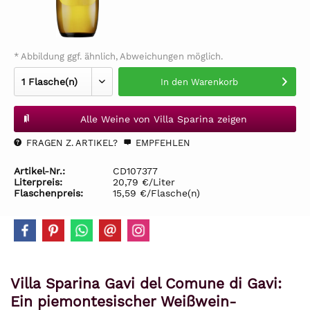
* Abbildung ggf. ähnlich, Abweichungen möglich.
In den
Warenkorb
Alle Weine von Villa Sparina zeigen
FRAGEN Z. ARTIKEL?
EMPFEHLEN
Artikel-Nr.:
CD107377
Literpreis:
20,79 €/Liter
Flaschenpreis:
15,59 €/Flasche(n)
Villa Sparina Gavi del Comune di Gavi:
Ein piemontesischer Weißwein-