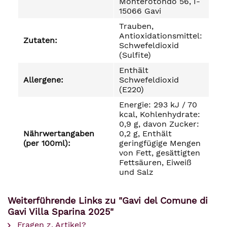
Monterotondo 56, I-
15066 Gavi
Trauben,
Antioxidationsmittel:
Zutaten:
Schwefeldioxid
(Sulfite)
Enthält
Allergene:
Schwefeldioxid
(E220)
Energie: 293 kJ / 70
kcal, Kohlenhydrate:
0,9 g, davon Zucker:
Nährwertangaben
0,2 g, Enthält
(per 100ml):
geringfügige Mengen
von Fett, gesättigten
Fettsäuren, Eiweiß
und Salz
Weiterführende Links zu "Gavi del Comune di
Gavi Villa Sparina 2025"
Fragen z. Artikel?