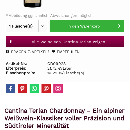
* Abbildung ggf. ähnlich, Abweichungen möglich.
In den
Warenkorb
Alle Weine von Cantina Terlan zeigen
FRAGEN Z. ARTIKEL?
EMPFEHLEN
Artikel-Nr.:
CD99928
Literpreis:
21,72 €/Liter
Flaschenpreis:
16,29 €/Flasche(n)
Cantina Terlan Chardonnay – Ein alpiner
Weißwein-Klassiker voller Präzision und
Südtiroler Mineralität