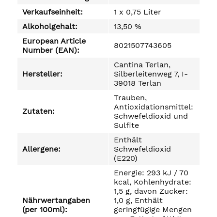
Verkaufseinheit:
1 x 0,75 Liter
Alkoholgehalt:
13,50 %
European Article
8021507743605
Number (EAN):
Cantina Terlan,
Hersteller:
Silberleitenweg 7, I-
39018 Terlan
Trauben,
Antioxidationsmittel:
Zutaten:
Schwefeldioxid und
Sulfite
Enthält
Allergene:
Schwefeldioxid
(E220)
Energie: 293 kJ / 70
kcal, Kohlenhydrate:
1,5 g, davon Zucker:
Nährwertangaben
1,0 g, Enthält
(per 100ml):
geringfügige Mengen