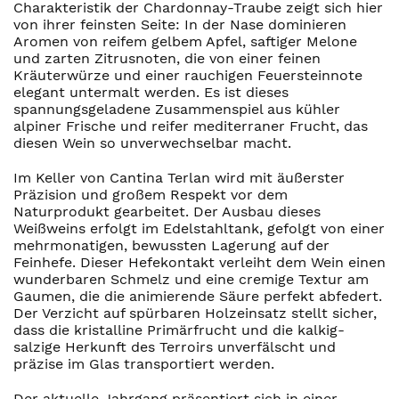
Charakteristik der Chardonnay-Traube zeigt sich hier
von ihrer feinsten Seite: In der Nase dominieren
Aromen von reifem gelbem Apfel, saftiger Melone
und zarten Zitrusnoten, die von einer feinen
Kräuterwürze und einer rauchigen Feuersteinnote
elegant untermalt werden. Es ist dieses
spannungsgeladene Zusammenspiel aus kühler
alpiner Frische und reifer mediterraner Frucht, das
diesen Wein so unverwechselbar macht.
Im Keller von Cantina Terlan wird mit äußerster
Präzision und großem Respekt vor dem
Naturprodukt gearbeitet. Der Ausbau dieses
Weißweins erfolgt im Edelstahltank, gefolgt von einer
mehrmonatigen, bewussten Lagerung auf der
Feinhefe. Dieser Hefekontakt verleiht dem Wein einen
wunderbaren Schmelz und eine cremige Textur am
Gaumen, die die animierende Säure perfekt abfedert.
Der Verzicht auf spürbaren Holzeinsatz stellt sicher,
dass die kristalline Primärfrucht und die kalkig-
salzige Herkunft des Terroirs unverfälscht und
präzise im Glas transportiert werden.
Der aktuelle Jahrgang präsentiert sich in einer