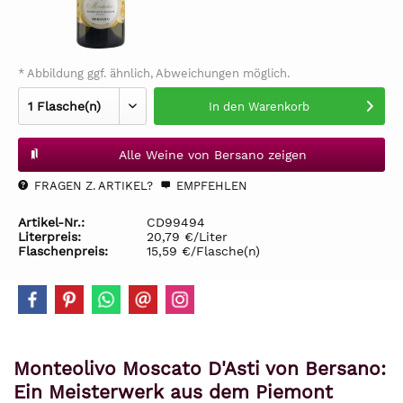
* Abbildung ggf. ähnlich, Abweichungen möglich.
In den
Warenkorb
Alle Weine von Bersano zeigen
FRAGEN Z. ARTIKEL?
EMPFEHLEN
Artikel-Nr.:
CD99494
Literpreis:
20,79 €/Liter
Flaschenpreis:
15,59 €/Flasche(n)
Monteolivo Moscato D'Asti von Bersano:
Ein Meisterwerk aus dem Piemont