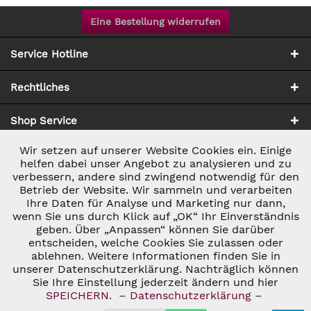
Eine Bestellung widerrufen
Service Hotline
Rechtliches
Shop Service
Wir setzen auf unserer Website Cookies ein. Einige
Aktiv
Notwendig
Zahlung & Versand
helfen dabei unser Angebot zu analysieren und zu
verbessern, andere sind zwingend notwendig für den
Betrieb der Website. Wir sammeln und verarbeiten
Inaktiv
Marketing
Ihre Daten für Analyse und Marketing nur dann,
wenn Sie uns durch Klick auf „OK“ Ihr Einverständnis
geben. Über „Anpassen“ können Sie darüber
Inaktiv
Tracking
entscheiden, welche Cookies Sie zulassen oder
ablehnen. Weitere Informationen finden Sie in
* ALLE PREISE INKL. GESETZL. UMSATZSTEUER ZZGL.
VERSANDKOSTEN
UND GGF. NACHNAHMEGEBÜHREN, WENN NICHT
unserer Datenschutzerklärung. Nachträglich können
Inaktiv
Personalisierung
ANDERS BESCHRIEBEN
Sie Ihre Einstellung jederzeit ändern und hier
© 2026 C&D WEINHANDEL - ALL RIGHTS RESERVED. THEME BY
SPEICHERN.
– Datenschutzerklärung –
THEMEWARE®