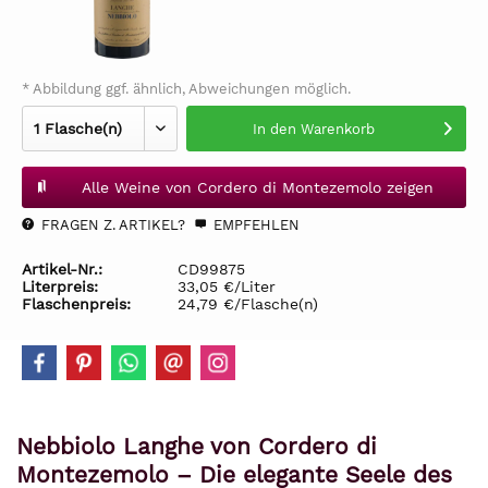
* Abbildung ggf. ähnlich, Abweichungen möglich.
In den
Warenkorb
Alle Weine von Cordero di Montezemolo zeigen
FRAGEN Z. ARTIKEL?
EMPFEHLEN
Artikel-Nr.:
CD99875
Literpreis:
33,05 €/Liter
Flaschenpreis:
24,79 €/Flasche(n)
Nebbiolo Langhe von Cordero di
Montezemolo – Die elegante Seele des