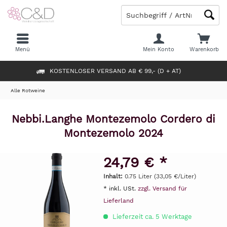
Menü
Mein Konto
Warenkorb
KOSTENLOSER VERSAND AB € 99,- (D + AT)
Alle Rotweine
Nebbi.Langhe Montezemolo Cordero di
Montezemolo 2024
24,79 € *
Inhalt:
0.75 Liter (33,05 €/Liter)
* inkl. USt.
zzgl. Versand für
Lieferland
Lieferzeit ca. 5 Werktage