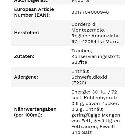
Alkoholgehalt:
14,00 %
European Article
8017704000948
Number (EAN):
Cordero di
Montezemolo,
Hersteller:
Regione Annunziata
67, I-12064 La Morra
Trauben,
Zutaten:
Konservierungsstoff:
Sulfite
Enthält
Allergene:
Schwefeldioxid
(E220)
Energie: 301 kJ / 72
kcal, Kohlenhydrate:
0,6 g, davon Zucker:
Nährwertangaben
0,2 g, Enthält
(per 100ml):
geringfügige Mengen
von Fett, gesättigten
Fettsäuren, Eiweiß
und Salz